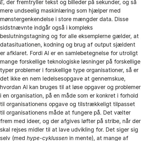
E
, der fremtryller tekst og billeder på sekunder, og så
mere undseelig maskinlæring som hjælper med
mønstergenkendelse i store mængder data. Disse
sidstnævnte indgår også i kompleks
beslutningstagning og for alle eksemplerne gælder, at
datasituationen, kodning og brug af output sjældent
er afklaret. Fordi AI er en samlebetegnelse for utroligt
mange forskellige teknologiske løsninger på forskellige
typer problemer i forskellige type organisationer, så er
det ikke en nem ledelsesopgave at gennemskue,
hvordan AI kan bruges til at løse opgaver og problemer
i en organisation, på en måde som er konkret i forhold
til organisationens opgave og tilstrækkeligt tilpasset
til organisationens måde at fungere på. Det vælter
frem med ideer, og der afgives løfter på stribe, når der
skal rejses midler til at lave udvikling for. Det siger sig
selv (med
hype-cyklussen
in mente), at mange af