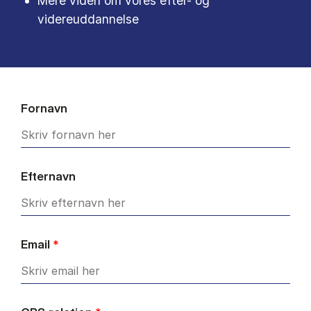
Mere viden om vores efter- og
videreuddannelse
Fornavn
Efternavn
Email
*