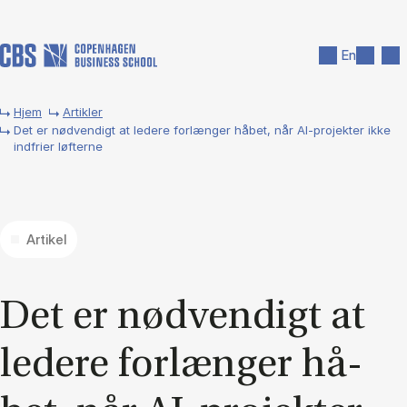
Gå til hovedindhold
Søg
Men
En
Hjem
Artikler
Det er nødvendigt at ledere forlænger håbet, når AI-projekter ikke
indfrier løfterne
Artikel
Det er nød­ven­digt at
le­de­re for­læn­ger hå­