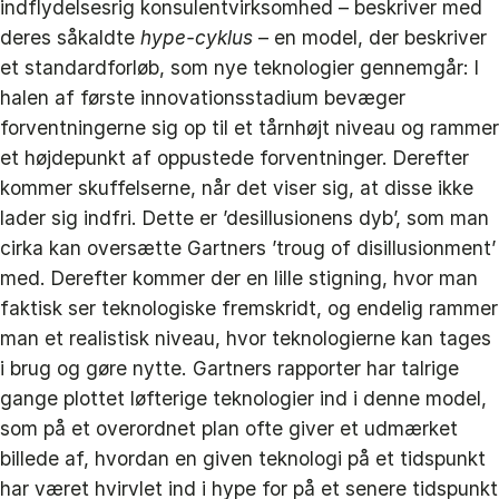
indflydelsesrig konsulentvirksomhed – beskriver med
deres såkaldte
hype-cyklus
– en model, der beskriver
et standardforløb, som nye teknologier gennemgår: I
halen af første innovationsstadium bevæger
forventningerne sig op til et tårnhøjt niveau og rammer
et højdepunkt af oppustede forventninger. Derefter
kommer skuffelserne, når det viser sig, at disse ikke
lader sig indfri. Dette er ’desillusionens dyb’, som man
cirka kan oversætte Gartners ’troug of disillusionment’
med. Derefter kommer der en lille stigning, hvor man
faktisk ser teknologiske fremskridt, og endelig rammer
man et realistisk niveau, hvor teknologierne kan tages
i brug og gøre nytte. Gartners rapporter har talrige
gange plottet løfterige teknologier ind i denne model,
som på et overordnet plan ofte giver et udmærket
billede af, hvordan en given teknologi på et tidspunkt
har været hvirvlet ind i hype for på et senere tidspunkt