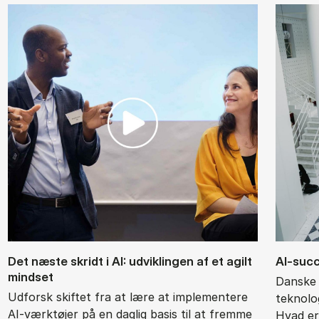
Det næ­ste skridt i AI: ud­vik­lin­gen af et agilt
AI-suc­c
mind­set
Danske 
Udforsk skiftet fra at lære at implementere
teknolo
AI-værktøjer på en daglig basis til at fremme
Hvad er