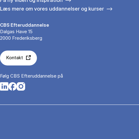
Læs mere om vores uddannelser og kurser
CBS Efteruddannelse
Dalgas Have 15
2000 Frederiksberg
Kontakt
Følg CBS Efteruddannelse på
Opens in a new tab
Opens in a new tab
Opens in a new tab