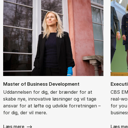
Ma­ster of Bu­si­ness De­ve­l­op­ment
Ex­ec­ut
Uddannelsen for dig, der brænder for at
CBS EMB
skabe nye, innovative løsninger og vil tage
real-wor
ansvar for at løfte og udvikle forretningen –
for you
for dig, der vil mere.
busines
Læs mere
Læs me