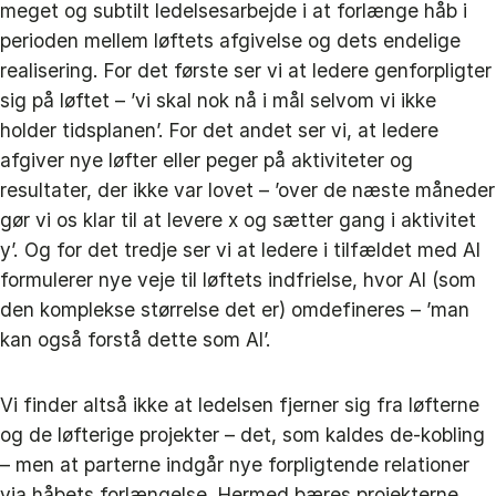
meget og subtilt ledelsesarbejde i at forlænge håb i
perioden mellem løftets afgivelse og dets endelige
realisering. For det første ser vi at ledere genforpligter
sig på løftet – ’vi skal nok nå i mål selvom vi ikke
holder tidsplanen’. For det andet ser vi, at ledere
afgiver nye løfter eller peger på aktiviteter og
resultater, der ikke var lovet – ’over de næste måneder
gør vi os klar til at levere x og sætter gang i aktivitet
y’. Og for det tredje ser vi at ledere i tilfældet med AI
formulerer nye veje til løftets indfrielse, hvor AI (som
den komplekse størrelse det er) omdefineres – ’man
kan også forstå dette som AI’.
Vi finder altså ikke at ledelsen fjerner sig fra løfterne
og de løfterige projekter – det, som kaldes de-kobling
– men at parterne indgår nye forpligtende relationer
via håbets forlængelse. Hermed bæres projekterne