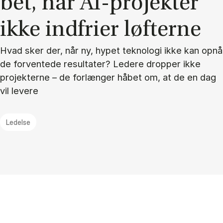
bet, når AI-pro­jek­ter
ikke ind­fri­er løf­ter­ne
Hvad sker der, når ny, hypet teknologi ikke kan opnå
de forventede resultater? Ledere dropper ikke
projekterne – de forlænger håbet om, at de en dag
vil levere
Ledelse