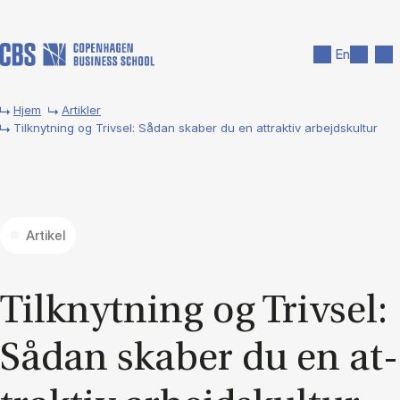
Gå til hovedindhold
Søg
Men
En
Hjem
Artikler
Tilknytning og Trivsel: Sådan skaber du en attraktiv arbejdskultur
Artikel
Til­knyt­ning og Triv­sel:
Så­dan ska­ber du en at­