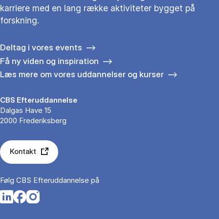
karriere med en lang række aktiviteter bygget på
forskning.
Deltag i vores events
Få ny viden og inspiration
Læs mere om vores uddannelser og kurser
CBS Efteruddannelse
Dalgas Have 15
2000 Frederiksberg
Kontakt
Følg CBS Efteruddannelse på
Opens in a new tab
Opens in a new tab
Opens in a new tab