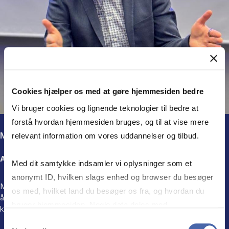
Cookies hjælper os med at gøre hjemmesiden bedre
Vi bruger cookies og lignende teknologier til bedre at
forstå hvordan hjemmesiden bruges, og til at vise mere
Martin Ove Rasmussen
relevant information om vores uddannelser og tilbud.
Administrerende direktør i FRIDAY
Med dit samtykke indsamler vi oplysninger som et
anonymt ID, hvilken slags enhed og browser du besøger
Martin kommer med 35 år som leder i bureaubranchen, heraf 25
os med, hvilket land du besøger os fra, og hvordan du
år som CEO, og har netop overtaget ledelsesansvaret i
bruger hjemmesiden. Nogle data deles med
kommunikationsbureauet FRIDAY.
tredjepartsværktøjer, som vi bruger til statistik og
Samtykkevalg