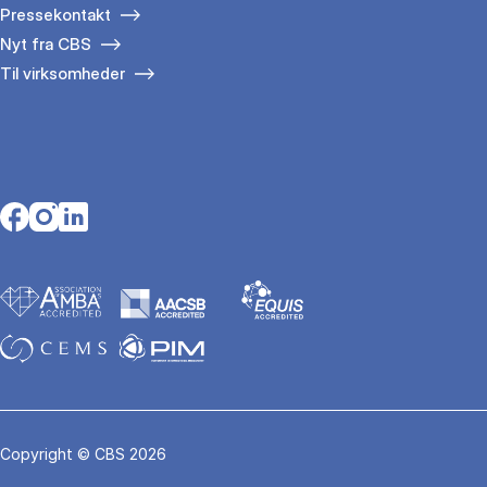
Pressekontakt
Nyt fra CBS
Til virksomheder
Opens in a new tab
Opens in a new tab
Opens in a new tab
Copyright © CBS 2026