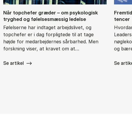
Når top­che­fer græ­der – om psy­ko­lo­gisk
Frem­ti­
tryg­hed og fø­lel­ses­mæs­sig le­del­se
ten­cer
Følelserne har indtaget arbejdslivet, og
Hvordan
topchefer er i dag forpligtede til at tage
Leaders
højde for medarbejdernes sårbarhed. Men
nøgleko
forskning viser, at kravet om at…
og bære
Se artikel
Se artik