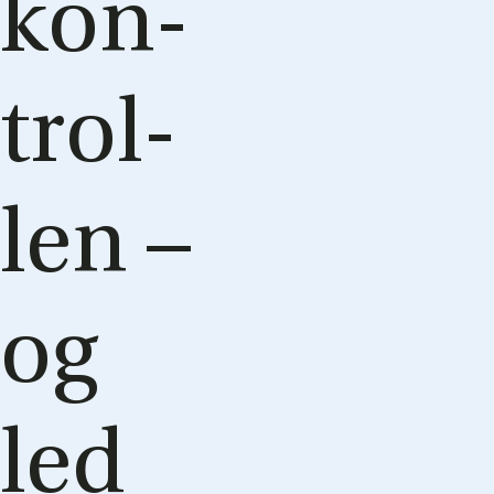
kon­
trol­
len –
og
led