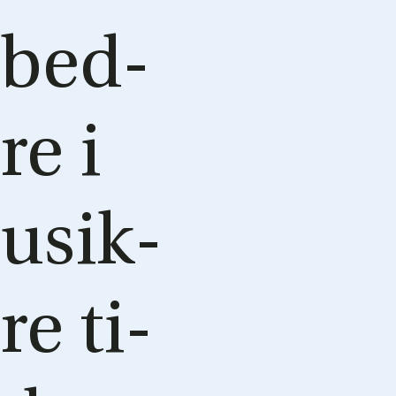
bed­
re i
usik­
re ti­