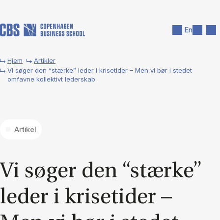
Gå til hovedindhold
Søg
Men
En
Hjem
Artikler
Vi søger den “stærke” leder i krisetider – Men vi bør i stedet
omfavne kollektivt lederskab
Artikel
Vi sø­ger den “stær­ke”
le­der i kri­se­ti­der –