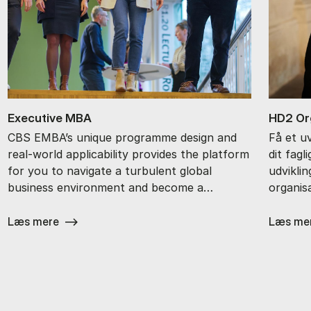
Ex­ec­ut­ive MBA
HD2 Or­g
CBS EMBA’s unique programme design and
Få et u
real-world applicability provides the platform
dit fagl
for you to navigate a turbulent global
udvikli
business environment and become a…
organisa
Læs mere
Læs me