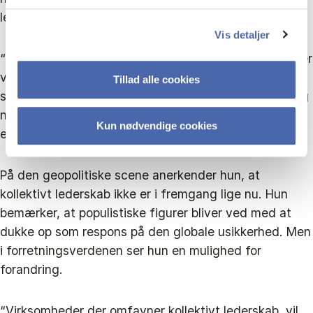
lederskabstrends er cyklusbaserede.
Vis detaljer
“Vi har perioder, hvor vi fremhæver helten, og så bliver
vi desillusionerede, når de fejler. Vi ser det i politik, vi
Tillad alle cookies
ser det i erhvervslivet. Vi investerer alt i én person, og
når de så uundgåeligt fejler, eksperimenterer vi med
Kun nødvendige cookies
en anden tilgang.”
På den geopolitiske scene anerkender hun, at
kollektivt lederskab ikke er i fremgang lige nu. Hun
bemærker, at populistiske figurer bliver ved med at
dukke op som respons på den globale usikkerhed. Men
i forretningsverdenen ser hun en mulighed for
forandring.
“Virksomheder der omfavner kollektivt lederskab, vil