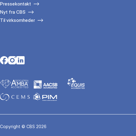
Pressekontakt
Nyt fra CBS
Til virksomheder
Opens in a new tab
Opens in a new tab
Opens in a new tab
Copyright © CBS 2026