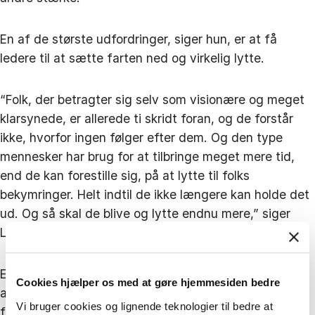
En af de største udfordringer, siger hun, er at få
ledere til at sætte farten ned og virkelig lytte.
“Folk, der betragter sig selv som visionære og meget
klarsynede, er allerede ti skridt foran, og de forstår
ikke, hvorfor ingen følger efter dem. Og den type
mennesker har brug for at tilbringe meget mere tid,
end de kan forestille sig, på at lytte til folks
bekymringer. Helt indtil de ikke længere kan holde det
ud. Og så skal de blive og lytte endnu mere,” siger
Laura Empson.
En anden vigtig ændring er, at vi skal væk fra at ligge
Cookies hjælper os med at gøre hjemmesiden bedre
al ansvar på den enkelte leders skuldre, og i stedet
Vi bruger cookies og lignende teknologier til bedre at
fokusere på, hvordan vi giver andre midlerne til at