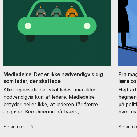
Med­le­del­se: Det er ikke nød­ven­dig­vis dig
Fra magt
som le­der, der skal lede
lære os 
Alle organisationer skal ledes, men ikke
Højt ar
nødvendigvis kun af ledere. Medledelse
begræns
betyder heller ikke, at lederen får færre
på poli
opgaver. Koordinering på tværs,…
hvor ma
Se artikel
Se artik