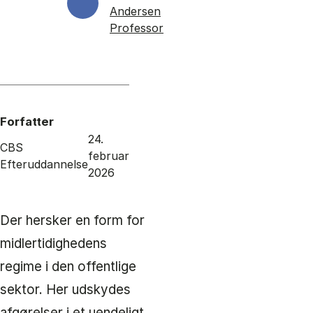
Andersen
Professor
Forfatter
24.
CBS
februar
Efteruddannelse
2026
Der hersker en form for
midlertidighedens
regime i den offentlige
sektor. Her udskydes
afgørelser i et uendeligt