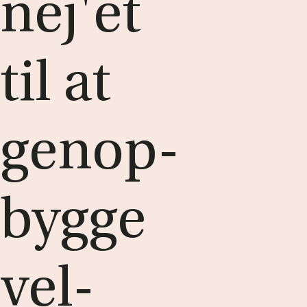
nej'et
til at
genop­
byg­ge
vel­