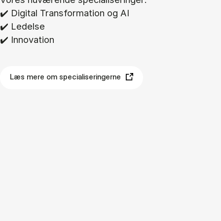
✔️ Di­gi­tal Trans­for­ma­tion og AI
✔️ Le­del­se
✔️ In­nova­tion
Læs mere om specialiseringerne