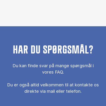
HAR DU SPØRGSMÅL?
Du kan finde svar på mange spørgsmål i
vores FAQ.
Du er også al­tid vel­kom­men til at kon­tak­te os
di­rek­te via mail el­ler te­le­fon.