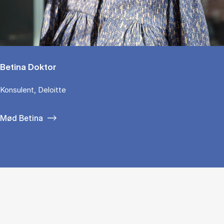
Betina Doktor
Konsulent, Deloitte
Mød Betina