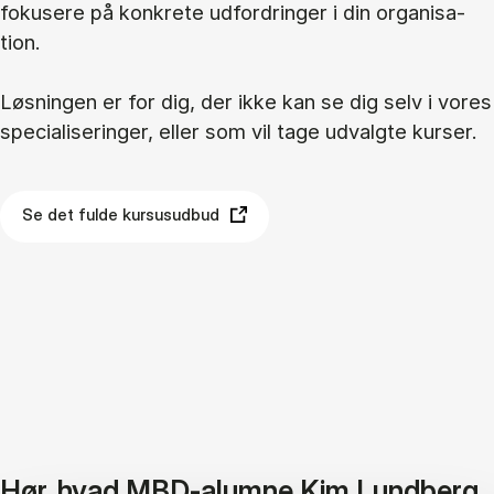
fo­ku­se­re på kon­kre­te ud­for­drin­ger i din or­ga­ni­sa­
tion.
Løs­nin­gen er for dig, der ikke kan se dig selv i vo­res
spe­ci­a­li­se­rin­ger, el­ler som vil tage ud­valg­te kur­ser.
Se det fulde kursusudbud
Hør, hvad MBD-alumne Kim Lundberg