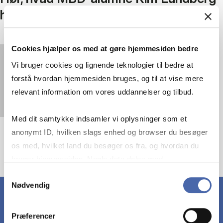
har fået ud af uddannelsen
Cookies hjælper os med at gøre hjemmesiden bedre
You must
accept statistics cookies
to view this
Vi bruger cookies og lignende teknologier til bedre at
video.
forstå hvordan hjemmesiden bruges, og til at vise mere
relevant information om vores uddannelser og tilbud.
Med dit samtykke indsamler vi oplysninger som et
anonymt ID, hvilken slags enhed og browser du besøger
os med, hvilket land du besøger os fra, og hvordan du
bruger hjemmesiden. Nogle data deles med
tredjepartsværktøjer, som vi bruger til statistik og
Samtykkevalg
Nødvendig
markedsføring. Du bestemmer selv - og kan altid trække
dit samtykke tilbage via knappen nederst til højre.
Præferencer