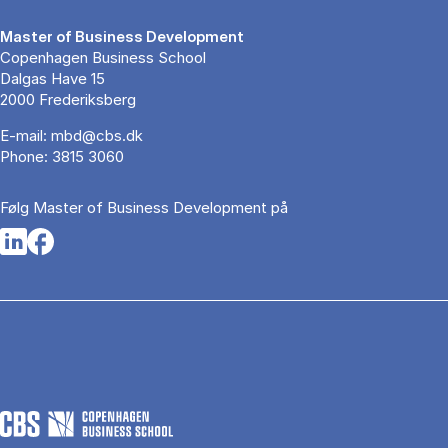
Master of Business Development
Copenhagen Business School
Dalgas Have 15
2000 Frederiksberg
E-mail:
mbd@cbs.dk
Phone:
3815 3060
Følg Master of Business Development på
Opens in a new tab
Opens in a new tab