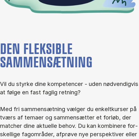
DEN FLEKSIBLE
SAMMENSÆTNING
Vil du styr­ke dine kom­pe­ten­cer - uden nød­ven­dig­vis
at føl­ge en fast fag­lig ret­ning?
Med fri sam­men­sæt­ning væl­ger du en­kelt­kur­ser på
tværs af te­ma­er og sam­men­sæt­ter et for­løb, der
mat­cher dine ak­tu­el­le be­hov. Du kan kom­bi­ne­re for­
skel­li­ge fag­om­rå­der, af­prø­ve nye per­spek­ti­ver el­ler