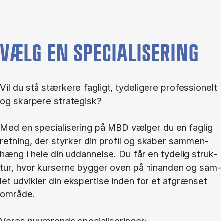
VÆLG EN SPECIALISERING
Vil du stå stær­ke­re fag­ligt, ty­de­li­ge­re pro­fes­sio­nelt
og skar­pe­re stra­te­gisk?
Med en spe­ci­a­li­se­ring på MBD væl­ger du en fag­lig
ret­ning, der styr­ker din pro­fil og ska­ber sam­men­
hæng i hele din ud­dan­nel­se. Du får en ty­de­lig struk­
tur, hvor kur­ser­ne byg­ger oven på hin­an­den og sam­
let ud­vik­ler din eks­per­ti­se in­den for et af­græn­set
om­rå­de.
Vo­res nu­væ­ren­de spe­ci­a­li­se­rin­ger: