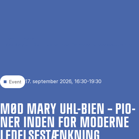
Gå til hovedindhold
Søg
Men
En
Hjem
Events
Mød Mary Uhl-Bien – pioner inden for moderne ledelsestænkning
17. september 2026, 16:30-19:30
Event
MØD MARY UHL-BIEN – PIO­
NER IN­DEN FOR MO­DER­NE
LE­DEL­SES­TÆNK­NING