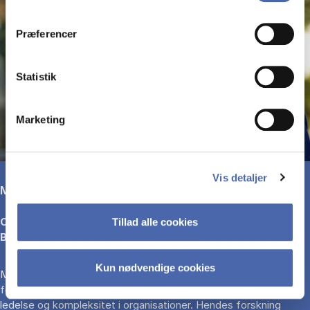
dit samtykke tilbage via knappen nederst til højre.
Præferencer
Statistik
Marketing
Vis detaljer
Mary Uhl-Bien
Chaired Professor of Leadership, Neeley School of
Tillad alle cookies
Business
Kun nødvendige cookies
Mary Uhl-Bien er en af de mest indflydelsesrige forskere inden
for moderne ledelsesteori og særligt kendt for sit arbejde med
ledelse og kompleksitet i organisationer. Hendes forskning