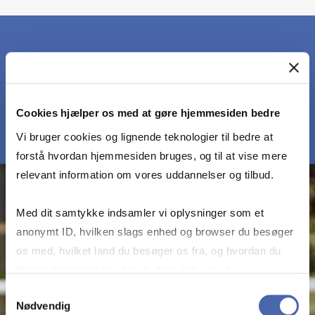
MØD TALEREN
Cookies hjælper os med at gøre hjemmesiden bedre
Vi bruger cookies og lignende teknologier til bedre at
forstå hvordan hjemmesiden bruges, og til at vise mere
relevant information om vores uddannelser og tilbud.
Med dit samtykke indsamler vi oplysninger som et
anonymt ID, hvilken slags enhed og browser du besøger
os med, hvilket land du besøger os fra, og hvordan du
bruger hjemmesiden. Nogle data deles med
tredjepartsværktøjer, som vi bruger til statistik og
Samtykkevalg
Nødvendig
markedsføring. Du bestemmer selv - og kan altid trække