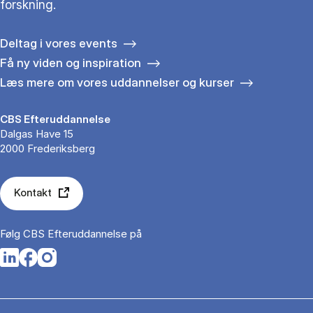
forskning.
Deltag i vores events
Få ny viden og inspiration
Læs mere om vores uddannelser og kurser
CBS Efteruddannelse
Dalgas Have 15
2000 Frederiksberg
Kontakt
Følg CBS Efteruddannelse på
Opens in a new tab
Opens in a new tab
Opens in a new tab