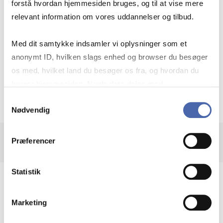
Konflikten i Mellemøsten
forstå hvordan hjemmesiden bruges, og til at vise mere
relevant information om vores uddannelser og tilbud.
Geopolitiske udfordringer
Med dit samtykke indsamler vi oplysninger som et
anonymt ID, hvilken slags enhed og browser du besøger
os med, hvilket land du besøger os fra, og hvordan du
bruger hjemmesiden. Nogle data deles med
Krigen i Ukraine
tredjepartsværktøjer, som vi bruger til statistik og
Samtykkevalg
Nødvendig
markedsføring. Du bestemmer selv - og kan altid trække
dit samtykke tilbage via knappen nederst til højre.
Præferencer
Statistik
Technology and cybersecurity
Marketing