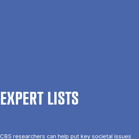
Skip to main content
Search
Men
Da
Home
About CBS
Contact CBS
Press
Ekspertlister
EX­PERT LISTS
CBS researchers can help put key societal issues