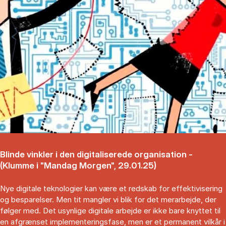
Blinde vinkler i den digitaliserede organisation -
(Klumme i "Mandag Morgen", 29.01.25)
Nye digitale teknologier kan være et redskab for effektivisering
og besparelser. Men tit mangler vi blik for det merarbejde, der
følger med. Det usynlige digitale arbejde er ikke bare knyttet til
en afgrænset implementeringsfase, men er et permanent vilkår i