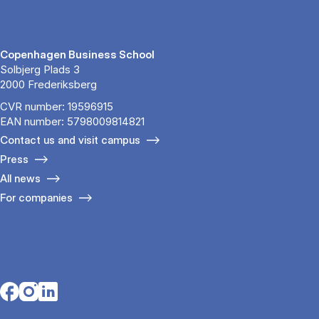
Copenhagen Business School
Solbjerg Plads 3
2000 Frederiksberg
CVR number: 19596915
EAN number: 5798009814821
Contact us and visit campus
Press
All news
For companies
Opens in a new tab
Opens in a new tab
Opens in a new tab