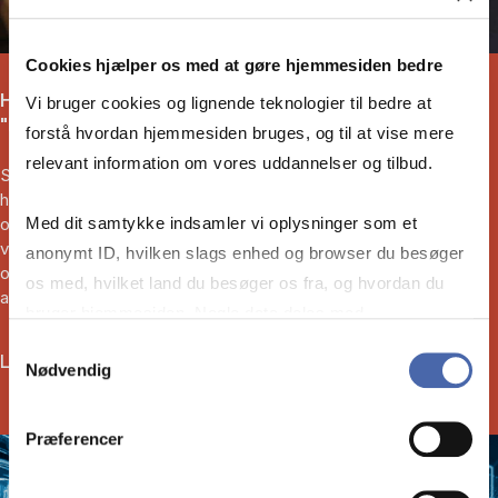
Cookies hjælper os med at gøre hjemmesiden bedre
Hvem tør sige stop til digital innovation? (Klumme i
Vi bruger cookies og lignende teknologier til bedre at
"Mandag Morgen", 29.11.23)
forstå hvordan hjemmesiden bruges, og til at vise mere
relevant information om vores uddannelser og tilbud.
Som leder skal du ikke sige nej til digital innovation. Men du skal
helst kunne gennemskue, om det digitale projekt, din
Med dit samtykke indsamler vi oplysninger som et
organisation poster tid og penge i, ser ud til at bidrage med
værdi eller ej. Ellers bidrager du blot til den kollektive,
anonymt ID, hvilken slags enhed og browser du besøger
organisatoriske uvidenhed, der ofte forhindrer at nogen tager
os med, hvilket land du besøger os fra, og hvordan du
ansvar for at sige stop.
bruger hjemmesiden. Nogle data deles med
tredjepartsværktøjer, som vi bruger til statistik og
Samtykkevalg
Læs klummen her
Nødvendig
markedsføring. Du bestemmer selv - og kan altid trække
dit samtykke tilbage via knappen nederst til højre.
Præferencer