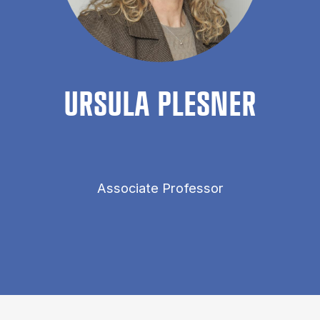
UR­SULA PLES­NER
Associate Professor