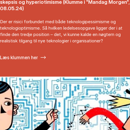
skepsis og hyperiotimisme (Klumme i "Mandag Morgen",
08.05.24)
Der er risici forbundet med både teknologipessimisme og
teknologioptimisme. Så hvilken ledelsesopgave ligger der i at
finde den tredje position – det, vi kunne kalde en nøgtern og
realistisk tilgang til nye teknologier i organisationer?
Læs klummen her