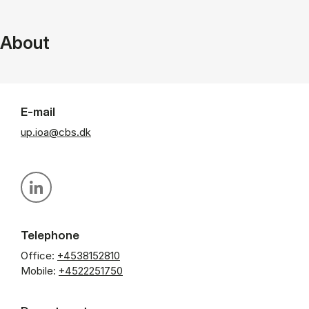
About
E-mail
up.ioa@cbs.dk
Personal linkedin profile
Telephone
Office:
+4538152810
Mobile:
+4522251750