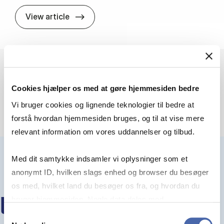
Green light: CBS launches two new pr
View article
Load more
Cookies hjælper os med at gøre hjemmesiden bedre
Vi bruger cookies og lignende teknologier til bedre at
forstå hvordan hjemmesiden bruges, og til at vise mere
relevant information om vores uddannelser og tilbud.
Med dit samtykke indsamler vi oplysninger som et
anonymt ID, hvilken slags enhed og browser du besøger
os med, hvilket land du besøger os fra, og hvordan du
bruger hjemmesiden. Nogle data deles med
UP­COM­ING EVENTS AT CBS
tredjepartsværktøjer, som vi bruger til statistik og
Samtykkevalg