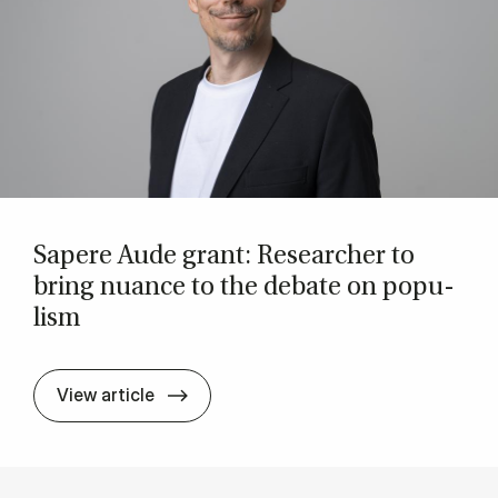
Sapere Aude grant: Re­search­er to
bring nu­ance to the de­bate on pop­u­
lism
Sapere Aude grant: Re­search­er to bri
View article