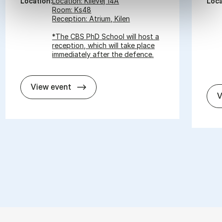
Location:
Location: Kilevej 14A
Loca
Room: Ks48
Reception: Atrium, Kilen
*The CBS PhD School will host a
reception, which will take place
immediately after the defence.
In­vit­a­tion for PhD De­fence - Panagiot
View event
V