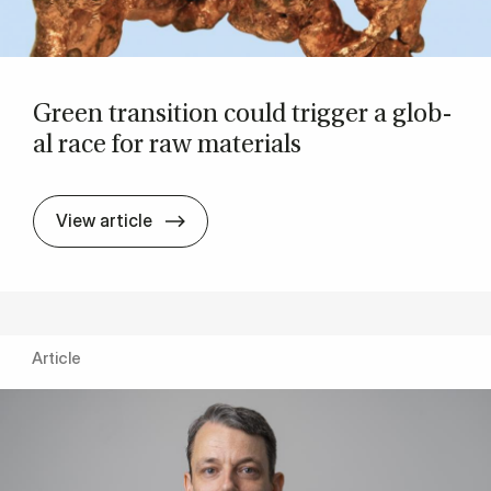
Green trans­ition could trig­ger a glob­
al race for raw ma­ter­i­als
Green trans­ition could trig­ger a glob­a
View article
Article