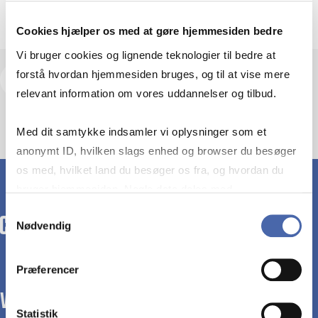
Cookies hjælper os med at gøre hjemmesiden bedre
Vi bruger cookies og lignende teknologier til bedre at
forstå hvordan hjemmesiden bruges, og til at vise mere
View research profile and publications
relevant information om vores uddannelser og tilbud.
Med dit samtykke indsamler vi oplysninger som et
anonymt ID, hvilken slags enhed og browser du besøger
os med, hvilket land du besøger os fra, og hvordan du
bruger hjemmesiden. Nogle data deles med
tredjepartsværktøjer, som vi bruger til statistik og
Samtykkevalg
Nødvendig
markedsføring. Du bestemmer selv - og kan altid trække
dit samtykke tilbage via knappen nederst til højre.
Præferencer
WE TRANSFORM SOCIETY WITH BUSINESS.
Statistik