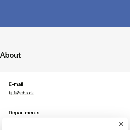
About
E-mail
tij.fi@cbs.dk
Departments
Department of Finance
Room: SOL/D4.15