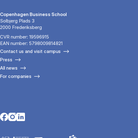
Copenhagen Business School
Solbjerg Plads 3
2000 Frederiksberg
CVR number: 19596915
EAN number: 5798009814821
Contact us and visit campus
Press
All news
For companies
Opens in a new tab
Opens in a new tab
Opens in a new tab