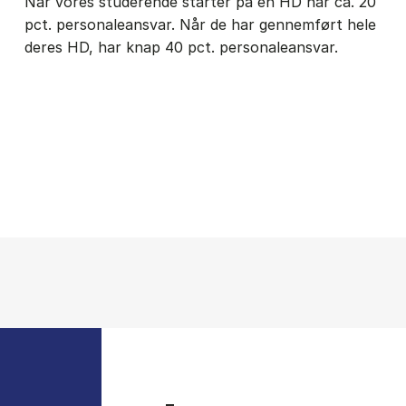
Når vores studerende starter på en HD har ca. 20
pct. personaleansvar. Når de har gennemført hele
deres HD, har knap 40 pct. personaleansvar.