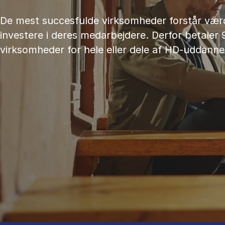
De mest succesfulde virksomheder forstår værd
investere i deres medarbejdere. Derfor betaler 
virksomheder for hele eller dele af HD-uddanne