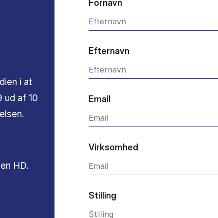
Fornavn
Efternavn
ien i at
 ud af 10
Email
elsen.
Virksomhed
t en HD.
Stilling