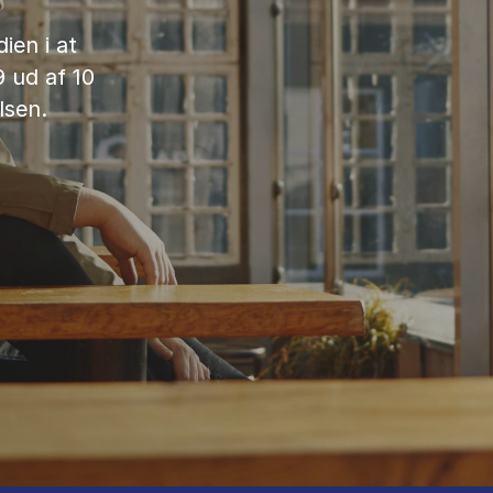
ien i at
9 ud af 10
lsen.