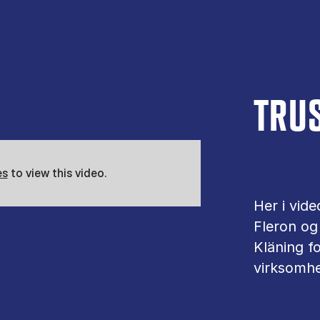
TRUS
es
to view this video.
Her i vid
Fleron og
Kläning f
virksomh