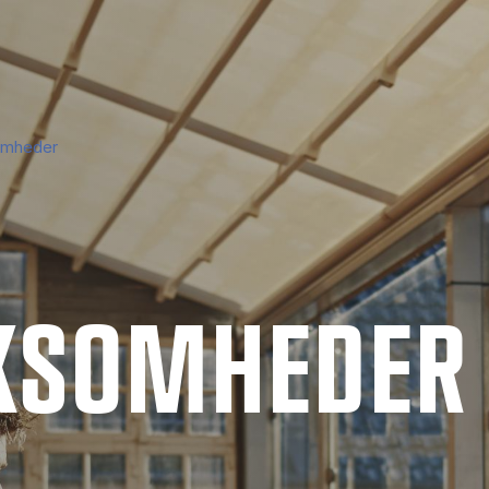
somheder
­SOM­HE­DER