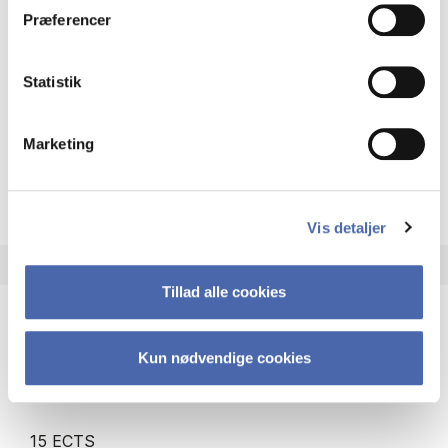
Afgangsprojekt
Præferencer
HD2 Maritime
Statistik
15 ECTS
Type:
Mandatory course
Marketing
about
About the course
Vis detaljer
Tillad alle cookies
Afgangsprojekt
Kun nødvendige cookies
HD2 Organisation og ledelse
15 ECTS