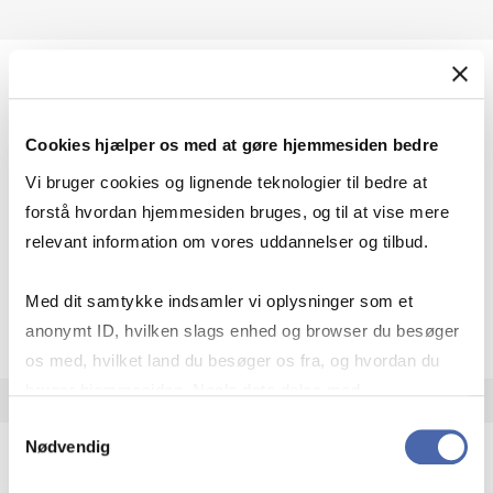
Afgangsprojekt
HD2 Supply Chain Management
Cookies hjælper os med at gøre hjemmesiden bedre
Vi bruger cookies og lignende teknologier til bedre at
15 ECTS
forstå hvordan hjemmesiden bruges, og til at vise mere
Type:
Mandatory course
relevant information om vores uddannelser og tilbud.
Med dit samtykke indsamler vi oplysninger som et
about
About the course
anonymt ID, hvilken slags enhed og browser du besøger
os med, hvilket land du besøger os fra, og hvordan du
bruger hjemmesiden. Nogle data deles med
tredjepartsværktøjer, som vi bruger til statistik og
Samtykkevalg
Nødvendig
markedsføring. Du bestemmer selv - og kan altid trække
dit samtykke tilbage via knappen nederst til højre.