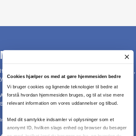
MASTER PROGRAMMES
If you have questions about CBS' master programmes,
Cookies hjælper os med at gøre hjemmesiden bedre
you can find more information here:
Vi bruger cookies og lignende teknologier til bedre at
Application and admission
forstå hvordan hjemmesiden bruges, og til at vise mere
Student life
relevant information om vores uddannelser og tilbud.
In case you have questions you are welcome to contact us.
Med dit samtykke indsamler vi oplysninger som et
anonymt ID, hvilken slags enhed og browser du besøger
os med, hvilket land du besøger os fra, og hvordan du