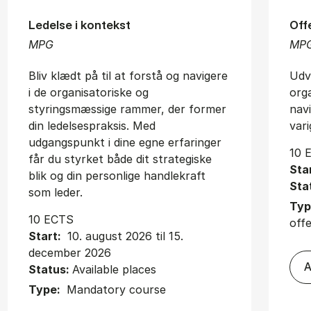
Ledelse i kontekst
Off
MPG
MP
Bliv klædt på til at forstå og navigere
Udvi
i de organisatoriske og
org
styringsmæssige rammer, der former
nav
din ledelsespraksis. Med
vari
udgangspunkt i dine egne erfaringer
10 
får du styrket både dit strategiske
Sta
blik og din personlige handlekraft
Sta
som leder.
Typ
10 ECTS
offe
Start:
10. august 2026 til 15.
december 2026
A
Status:
Available places
Type:
Mandatory course