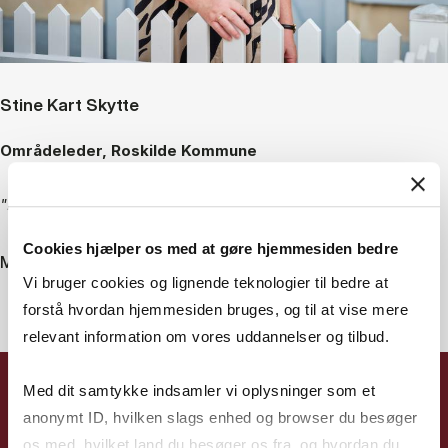
Stine Kart Skytte
Områdeleder, Roskilde Kommune
"I dag er jeg en mere reflekteret leder"
Cookies hjælper os med at gøre hjemmesiden bedre
Mød Stine
Vi bruger cookies og lignende teknologier til bedre at
forstå hvordan hjemmesiden bruges, og til at vise mere
relevant information om vores uddannelser og tilbud.
Med dit samtykke indsamler vi oplysninger som et
anonymt ID, hvilken slags enhed og browser du besøger
os med, hvilket land du besøger os fra, og hvordan du