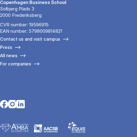
Copenhagen Business School
Solbjerg Plads 3
2000 Frederiksberg
CVR number: 19596915
EAN number: 5798009814821
Contact us and visit campus
Press
All news
For companies
Opens in a new tab
Opens in a new tab
Opens in a new tab