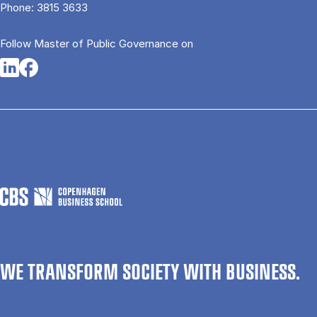
Phone:
3815 3633
Follow Master of Public Governance on
Opens in a new tab
Opens in a new tab
WE TRANSFORM SOCIETY WITH BUSINESS.