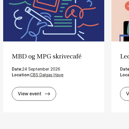
MBD og MPG skri­vecafé
Le­
Date:
24 September 2026
Date
Location:
CBS Dalgas Have
Loca
MBD og MPG skri­vecafé
View event
V