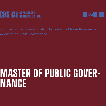
Skip to main content
Search
Men
Da
Home
Executive education
Executive Master Programmes
Master of Public Governance
MA­STER OF PU­BLIC GOVER­
NAN­CE