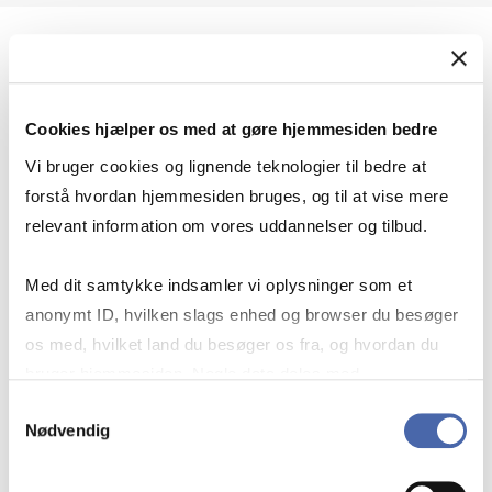
Geopolitik og international sikkerhed
Cookies hjælper os med at gøre hjemmesiden bedre
Geopolitik og businesssikkerhed
Vi bruger cookies og lignende teknologier til bedre at
forstå hvordan hjemmesiden bruges, og til at vise mere
relevant information om vores uddannelser og tilbud.
Stigende risiko for konflikt i Europa - hvordan
Med dit samtykke indsamler vi oplysninger som et
navigerer man som virksomhed?
anonymt ID, hvilken slags enhed og browser du besøger
os med, hvilket land du besøger os fra, og hvordan du
bruger hjemmesiden. Nogle data deles med
Konflikten i Mellemøsten
tredjepartsværktøjer, som vi bruger til statistik og
Samtykkevalg
Nødvendig
markedsføring. Du bestemmer selv - og kan altid trække
dit samtykke tilbage via knappen nederst til højre.
Geopolitiske udfordringer