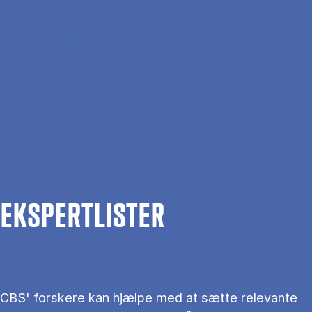
Gå til hovedindhold
Søg
Men
En
Hjem
Om CBS
Kontakt CBS
Presse
Ekspertlister
EKS­PERT­LIS­TER
CBS' forskere kan hjælpe med at sætte relevante