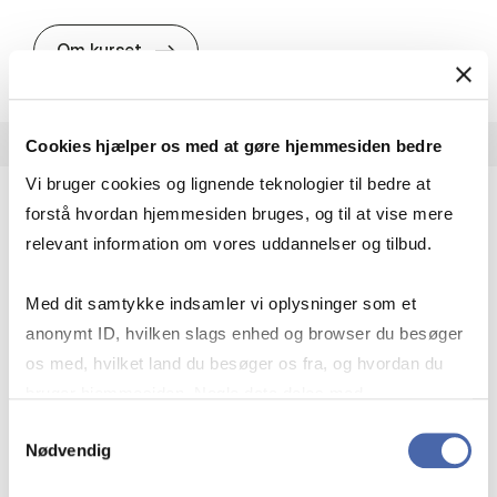
about
Om kurset
Cookies hjælper os med at gøre hjemmesiden bedre
Vi bruger cookies og lignende teknologier til bedre at
forstå hvordan hjemmesiden bruges, og til at vise mere
Momsret – afgiftspligtig person, fradrag og
relevant information om vores uddannelser og tilbud.
udtagning
Master i skat
Med dit samtykke indsamler vi oplysninger som et
anonymt ID, hvilken slags enhed og browser du besøger
Et kursus for dig, der arbejder med moms i
os med, hvilket land du besøger os fra, og hvordan du
dybden – og som vil mestre de tekniske
bruger hjemmesiden. Nogle data deles med
vurderinger, der ofte er afgørende i praksis.
tredjepartsværktøjer, som vi bruger til statistik og
Samtykkevalg
5 ECTS
Nødvendig
markedsføring. Du bestemmer selv - og kan altid trække
Start:
12. august 2026 til 29. oktober 2026
dit samtykke tilbage via knappen nederst til højre.