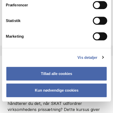
Status:
Ledige pladser
Præferencer
Type:
Obligatorisk kursus – også udbudt som
valgfrit kursus
Statistik
about
Om kurset
Marketing
Vis detaljer
Transfer pricing
Tillad alle cookies
Master i skat
Kun nødvendige cookies
Hvordan sikrer du, at koncerninterne
transaktioner sker på markedsvilkår – og hvordan
håndterer du det, når SKAT udfordrer
virksomhedens prissætning? Dette kursus giver