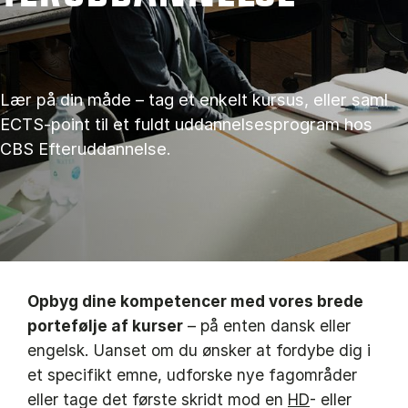
Lær på din måde – tag et enkelt kursus, eller saml
ECTS-point til et fuldt uddannelsesprogram hos
CBS Efteruddannelse.
Opbyg dine kompetencer med vores brede
portefølje af kurser
– på enten dansk eller
engelsk. Uanset om du ønsker at fordybe dig i
et specifikt emne, udforske nye fagområder
eller tage det første skridt mod en
HD
- eller