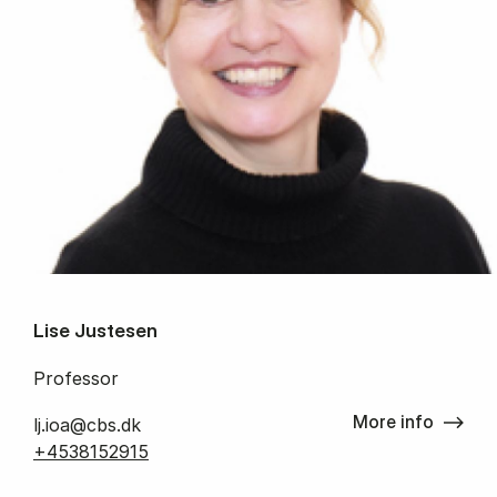
Lise Justesen
Professor
More info
lj.ioa@cbs.dk
+4538152915