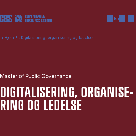
Gå til hovedindhold
Søg
Men
En
Hjem
Digitalisering, organisering og ledelse
Master of Public Governance
DI­GI­TA­LI­SE­RING, OR­GA­NI­SE­
RING OG LE­DEL­SE