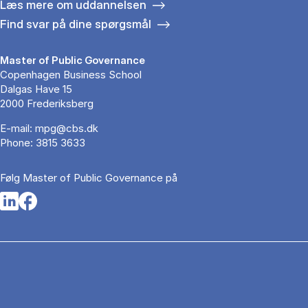
Læs mere om uddannelsen
Find svar på dine spørgsmål
Master of Public Governance
Copenhagen Business School
Dalgas Have 15
2000 Frederiksberg
E-mail:
mpg@cbs.dk
Phone:
3815 3633
Følg Master of Public Governance på
Opens in a new tab
Opens in a new tab