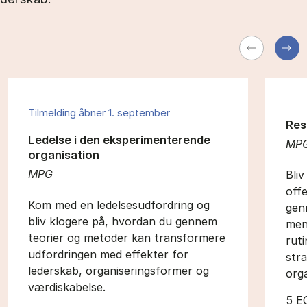
Tilmelding åbner 1. september
Res
Ledelse i den eksperimenterende
MP
organisation
MPG
Bliv
off
Kom med en ledelsesudfordring og
gen
bliv klogere på, hvordan du gennem
men
teorier og metoder kan transformere
ruti
udfordringen med effekter for
str
lederskab, organiseringsformer og
orga
værdiskabelse.
5 E