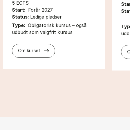
5 ECTS
Sta
Start:
Forår 2027
Sta
Status:
Ledige pladser
Type:
Obligatorisk kursus – også
Typ
udbudt som valgfrit kursus
udb
about
Om kurset
O