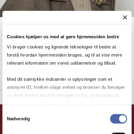
Ursula Plesner
Cookies hjælper os med at gøre hjemmesiden bedre
Lektor
Vi bruger cookies og lignende teknologier til bedre at
forstå hvordan hjemmesiden bruges, og til at vise mere
More info
up.ioa@cbs.dk
relevant information om vores uddannelser og tilbud.
+4538152810
Med dit samtykke indsamler vi oplysninger som et
anonymt ID, hvilken slags enhed og browser du besøger
os med, hvilket land du besøger os fra, og hvordan du
bruger hjemmesiden. Nogle data deles med
tredjepartsværktøjer, som vi bruger til statistik og
Samtykkevalg
Nødvendig
markedsføring. Du bestemmer selv - og kan altid trække
dit samtykke tilbage via knappen nederst til højre.