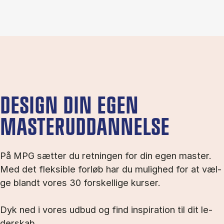
DESIGN DIN EGEN
MASTERUDDANNELSE
På MPG sæt­ter du ret­nin­gen for din egen ma­ster.
Med det flek­sib­le for­løb har du mu­lig­hed for at væl­
ge blandt vo­res 30 for­skel­li­ge kur­ser.
Dyk ned i vo­res ud­bud og find in­spira­tion til dit le­
der­skab.