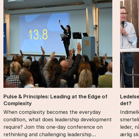
Pul­se & Prin­cip­les: Le­a­ding at the Edge of
Le­del­
Com­ple­xi­ty
det?
When complexity becomes the everyday
Indimel
condition, what does leadership development
smertel
require? Join this one-day conference on
leder, 
rethinking and challenging leadership…
ærlig s