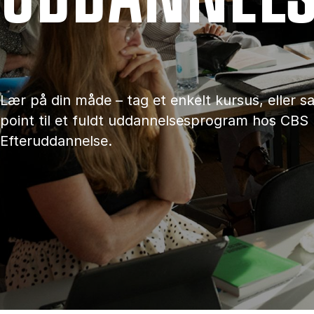
Lær på din måde – tag et enkelt kursus, eller 
point til et fuldt uddannelsesprogram hos CBS
Efteruddannelse.