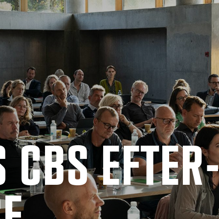
 CBS EF­TER
SE