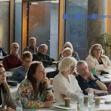
En
Søg
Menu
­