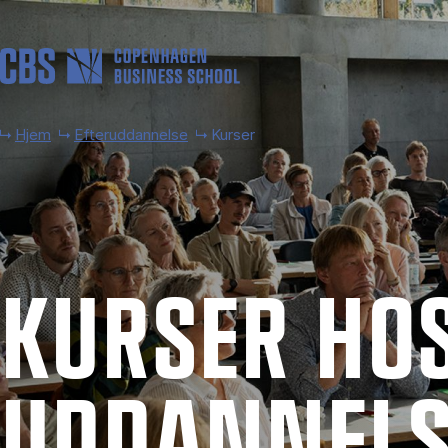
Gå til hovedindhold
Hjem
Efteruddannelse
Kurser
KUR­SER HOS
UD­DAN­NEL­