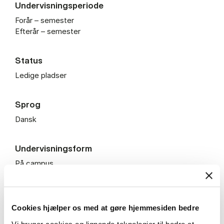
Undervisningsperiode
Forår – semester
Efterår – semester
Status
Ledige pladser
Sprog
Dansk
Undervisningsform
På campus
Pris
14.400 kr.
Cookies hjælper os med at gøre hjemmesiden bedre