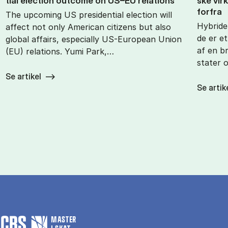
tial elec­tion out­come on US–EU re­la­tions
ske virk
for­fra
The upcoming US presidential election will
Hybride
affect not only American citizens but also
de er et
global affairs, especially US-European Union
af en b
(EU) relations. Yumi Park,…
stater 
Se artikel
Se artik
MASTER