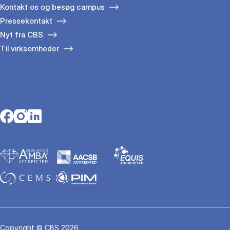
Kontakt os og besøg campus
Pressekontakt
Nyt fra CBS
Til virksomheder
Opens in a new tab
Opens in a new tab
Opens in a new tab
Copyright © CBS 2026