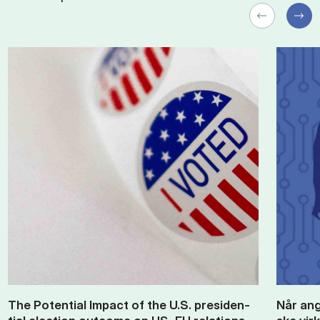
The Po­ten­tial Im­pact of the U.S. pres­id­en­
Når an­g