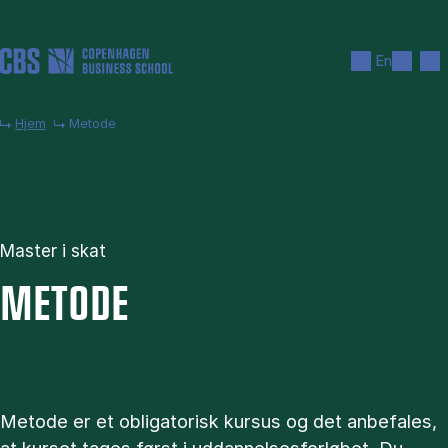
Gå til hovedindhold
Søg
Men
En
Hjem
Metode
Master i skat
ME­TO­DE
Metode er et obligatorisk kursus og det anbefales,