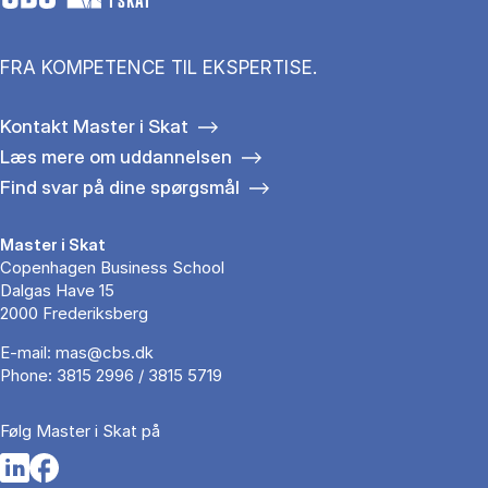
I SKAT
FRA KOMPETENCE TIL EKSPERTISE.
Kontakt Master i Skat
Læs mere om uddannelsen
Find svar på dine spørgsmål
Master i Skat
Copenhagen Business School
Dalgas Have 15
2000 Frederiksberg
E-mail:
mas@cbs.dk
Phone:
3815 2996 / 3815 5719
Følg Master i Skat på
Opens in a new tab
Opens in a new tab