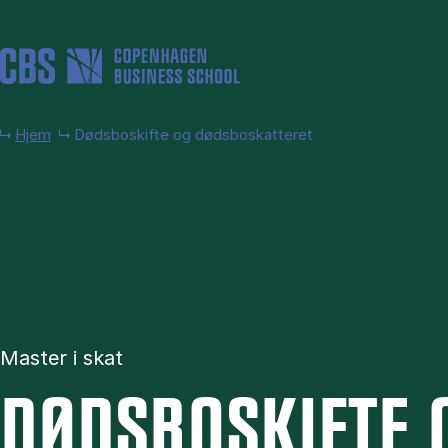
Gå til hovedindhold
Hjem
Dødsboskifte og dødsboskatteret
Master i skat
DØDS­BOSKIF­TE 