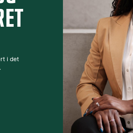
RET
rt i det
.