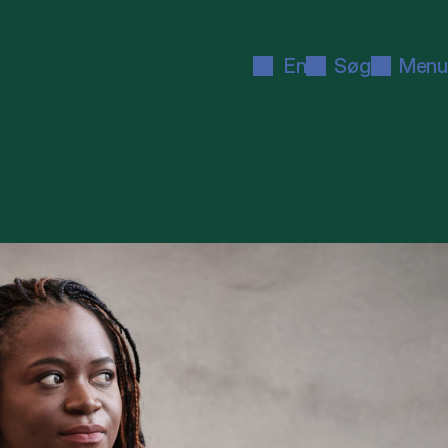
En
Søg
Menu