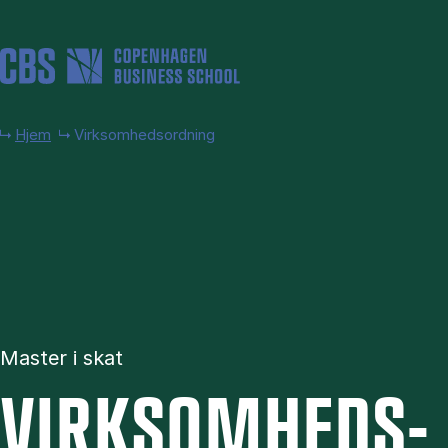
Gå til hovedindhold
Hjem
Virksomhedsordning
Master i skat
VIRK­SOM­HEDS­