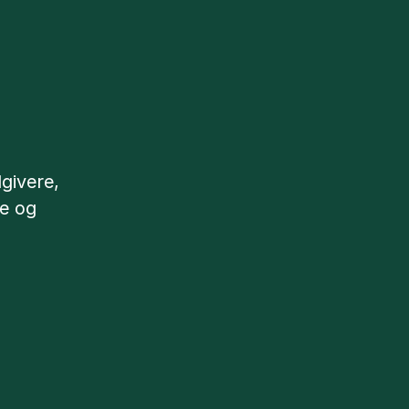
dgivere,
de og