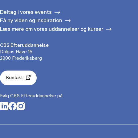
Deltag i vores events
Få ny viden og inspiration
Læs mere om vores uddannelser og kurser
CBS Efteruddannelse
Dalgas Have 15
2000 Frederiksberg
Kontakt
Følg CBS Efteruddannelse på
Opens in a new tab
Opens in a new tab
Opens in a new tab