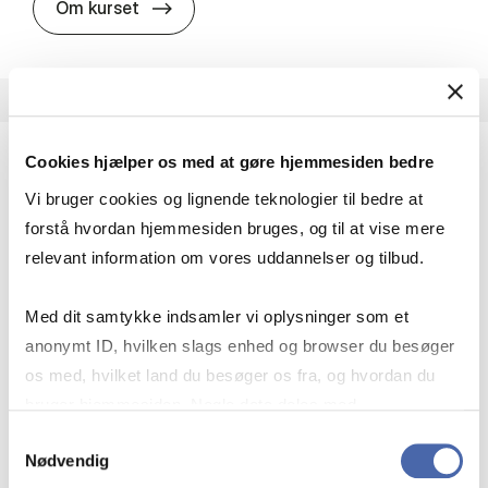
about
Om kurset
Cookies hjælper os med at gøre hjemmesiden bedre
Punktafgifter - EU-retligt og nationalt
Vi bruger cookies og lignende teknologier til bedre at
Master i skat
forstå hvordan hjemmesiden bruges, og til at vise mere
relevant information om vores uddannelser og tilbud.
Kursets overordnede formål er at give de
studerende indblik i og forståelse for
Med dit samtykke indsamler vi oplysninger som et
afgiftssystemet både i relation til EU-retten og i
anonymt ID, hvilken slags enhed og browser du besøger
relation til national ret.
os med, hvilket land du besøger os fra, og hvordan du
5 ECTS
bruger hjemmesiden. Nogle data deles med
Start:
Forår 2027
tredjepartsværktøjer, som vi bruger til statistik og
Samtykkevalg
Status:
Ledige pladser
Nødvendig
markedsføring. Du bestemmer selv - og kan altid trække
Type:
Valgfrit kursus