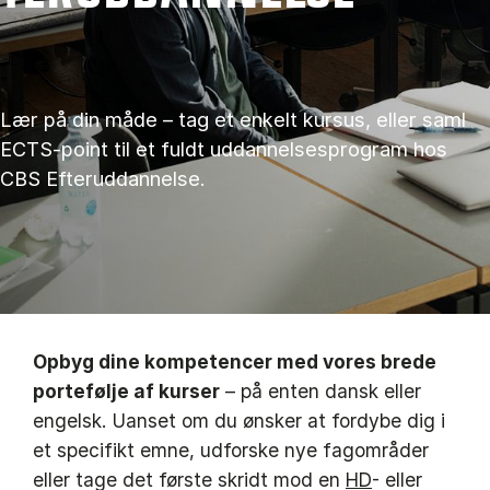
Lær på din måde – tag et enkelt kursus, eller saml
ECTS-point til et fuldt uddannelsesprogram hos
CBS Efteruddannelse.
Opbyg dine kompetencer med vores brede
portefølje af kurser
– på enten dansk eller
engelsk. Uanset om du ønsker at fordybe dig i
et specifikt emne, udforske nye fagområder
eller tage det første skridt mod en
HD
- eller