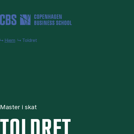
Gå til hovedindhold
Hjem
Toldret
Master i skat
TOL­DRET