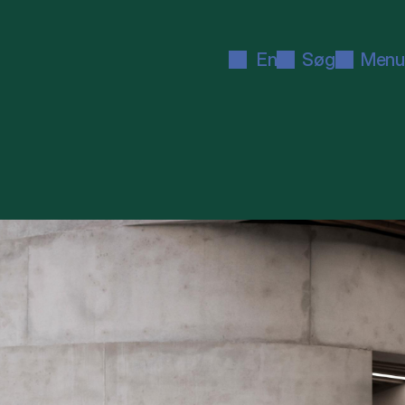
En
Søg
Menu