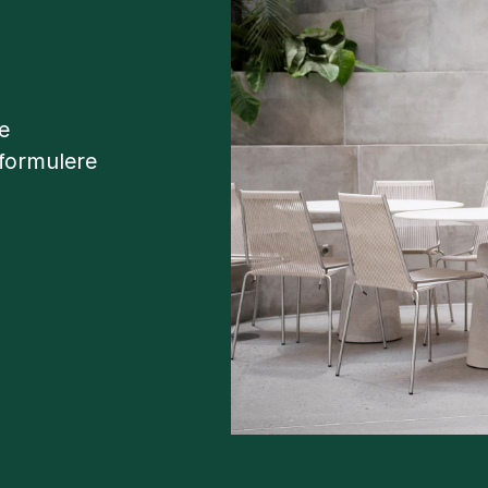
ge
 formulere