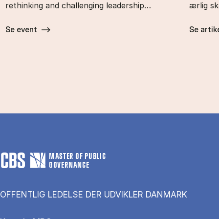
rethinking and challenging leadership…
ærlig s
Se event
Se artik
MASTER OF PUBLIC
GOVERNANCE
OFFENTLIG LEDELSE DER UDVIKLER DANMARK