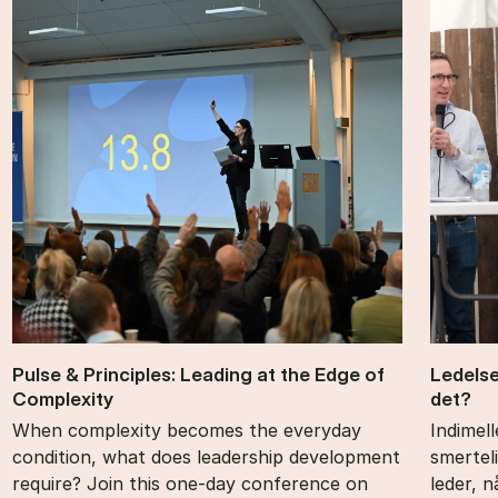
Pul­se & Prin­cip­les: Le­a­ding at the Edge of
Le­del­
Com­ple­xi­ty
det?
When complexity becomes the everyday
Indimel
condition, what does leadership development
smertel
require? Join this one-day conference on
leder, 