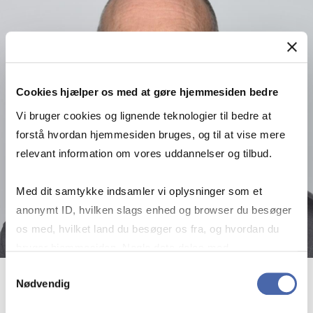
Cookies hjælper os med at gøre hjemmesiden bedre
Vi bruger cookies og lignende teknologier til bedre at
forstå hvordan hjemmesiden bruges, og til at vise mere
relevant information om vores uddannelser og tilbud.
Med dit samtykke indsamler vi oplysninger som et
anonymt ID, hvilken slags enhed og browser du besøger
os med, hvilket land du besøger os fra, og hvordan du
bruger hjemmesiden. Nogle data deles med
tredjepartsværktøjer, som vi bruger til statistik og
Samtykkevalg
Nødvendig
markedsføring. Du bestemmer selv - og kan altid trække
Morten Knudsen
dit samtykke tilbage via knappen nederst til højre.