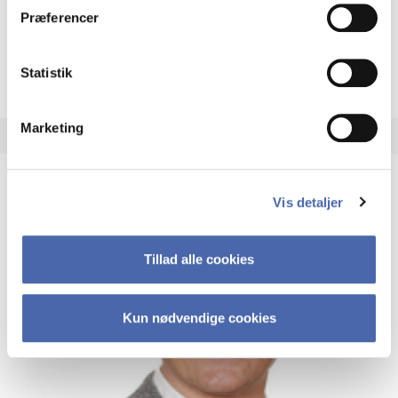
Lektor
Præferencer
More info
mk.ioa@cbs.dk
+4538152898
Statistik
Marketing
Vis detaljer
Tillad alle cookies
Kun nødvendige cookies