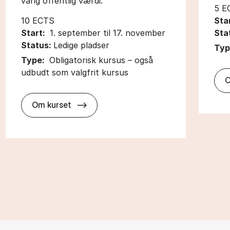
varig offentlig værdi.
5 E
10 ECTS
Sta
Start:
1. september til 17. november
Sta
Status:
Ledige pladser
Typ
Type:
Obligatorisk kursus – også
udbudt som valgfrit kursus
O
about
Om kurset