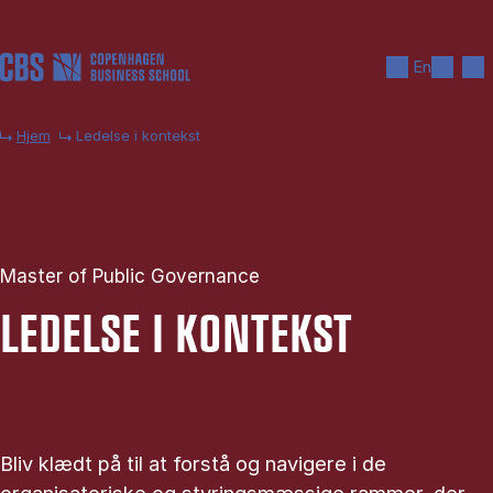
Gå til hovedindhold
Søg
Men
En
Hjem
Ledelse i kontekst
Master of Public Governance
LE­DEL­SE I KON­TEKST
Bliv klædt på til at forstå og navigere i de