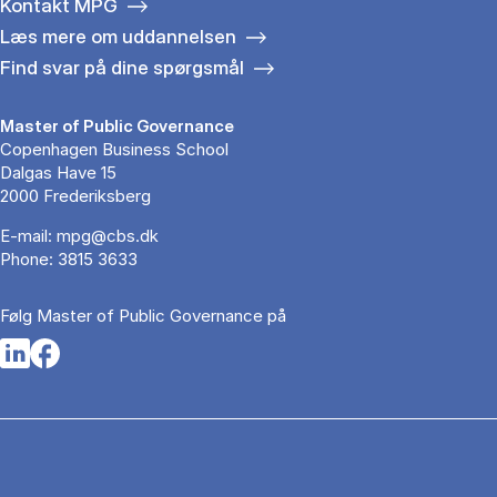
Kontakt MPG
Læs mere om uddannelsen
Find svar på dine spørgsmål
Master of Public Governance
Copenhagen Business School
Dalgas Have 15
2000 Frederiksberg
E-mail:
mpg@cbs.dk
Phone:
3815 3633
Følg Master of Public Governance på
Opens in a new tab
Opens in a new tab