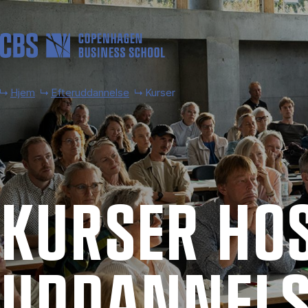
Gå til hovedindhold
Hjem
Efteruddannelse
Kurser
KUR­SER HOS
UD­DAN­NEL­