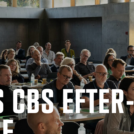
 CBS EF­TER
SE