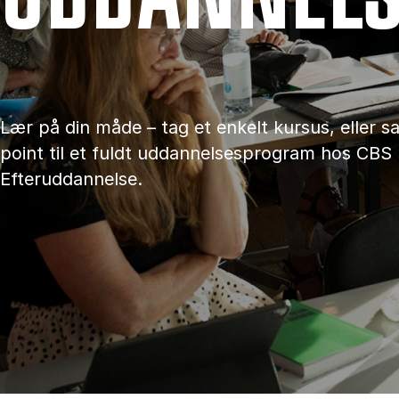
Lær på din måde – tag et enkelt kursus, eller 
point til et fuldt uddannelsesprogram hos CBS
Efteruddannelse.