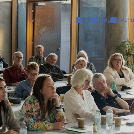
En
Søg
Menu
­