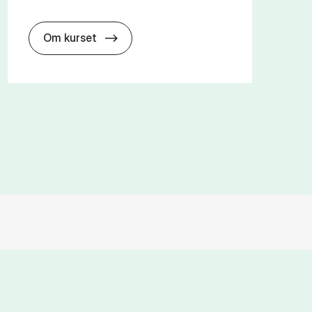
about
Om kurset