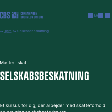
Gå til hovedindhold
Søg
Men
En
Hjem
Selskabsbeskatning
Master i skat
SEL­SKABS­BE­SKAT­NING
Et kursus for dig, der arbejder med skatteforhold i