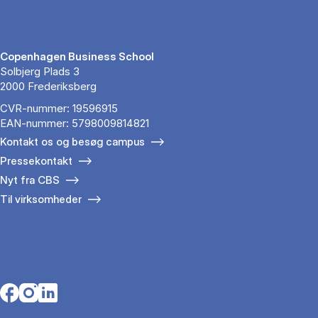
Copenhagen Business School
Solbjerg Plads 3
2000 Frederiksberg
CVR-nummer: 19596915
EAN-nummer: 5798009814821
Kontakt os og besøg campus
Pressekontakt
Nyt fra CBS
Til virksomheder
Opens in a new tab
Opens in a new tab
Opens in a new tab