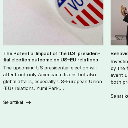
The Po­ten­tial Im­pact of the U.S. pres­id­en­
Be­havio
tial elec­tion out­come on US–EU re­la­tions
Investin
The upcoming US presidential election will
by the f
affect not only American citizens but also
event u
global affairs, especially US-European Union
both pr
(EU) relations. Yumi Park,…
Se artik
Se artikel