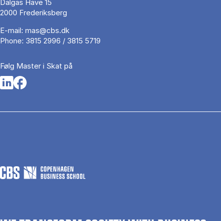
Dalgas Have 15
2000 Frederiksberg
E-mail:
mas@cbs.dk
Phone:
3815 2996 / 3815 5719
Følg Master i Skat på
Opens in a new tab
Opens in a new tab