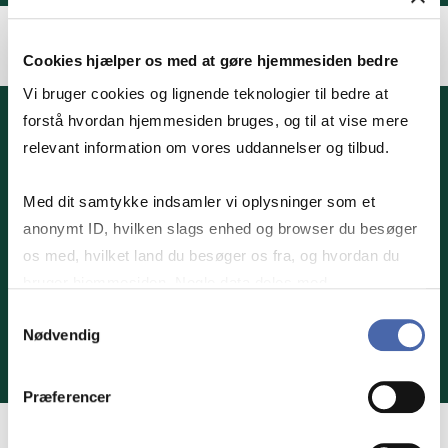
Cookies hjælper os med at gøre hjemmesiden bedre
Vi bruger cookies og lignende teknologier til bedre at
forstå hvordan hjemmesiden bruges, og til at vise mere
relevant information om vores uddannelser og tilbud.
HENT BROCHURE HER
Med dit samtykke indsamler vi oplysninger som et
Hvis du er interesseret i at høre mere om, hvad
anonymt ID, hvilken slags enhed og browser du besøger
på Master i Skat kan gøre for dig og din
os med, hvilket land du besøger os fra, og hvordan du
organisation, så udfyld formularen og modtag
bruger hjemmesiden. Nogle data deles med
vores brochure på mail.
tredjepartsværktøjer, som vi bruger til statistik og
Samtykkevalg
Nødvendig
markedsføring. Du bestemmer selv - og kan altid trække
dit samtykke tilbage via knappen nederst til højre.
Præferencer