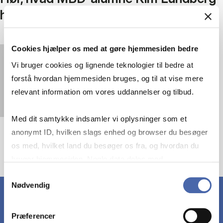
har fået ud af uddannelsen
Cookies hjælper os med at gøre hjemmesiden bedre
You must
accept statistics cookies
to view this
Vi bruger cookies og lignende teknologier til bedre at
video.
forstå hvordan hjemmesiden bruges, og til at vise mere
relevant information om vores uddannelser og tilbud.
Med dit samtykke indsamler vi oplysninger som et
anonymt ID, hvilken slags enhed og browser du besøger
os med, hvilket land du besøger os fra, og hvordan du
bruger hjemmesiden. Nogle data deles med
tredjepartsværktøjer, som vi bruger til statistik og
Samtykkevalg
Nødvendig
markedsføring. Du bestemmer selv - og kan altid trække
dit samtykke tilbage via knappen nederst til højre.
Præferencer