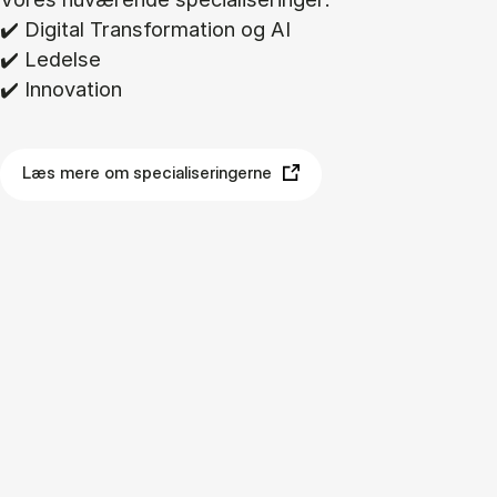
✔️ Di­gi­tal Trans­for­ma­tion og AI
✔️ Le­del­se
✔️ In­nova­tion
Læs mere om specialiseringerne