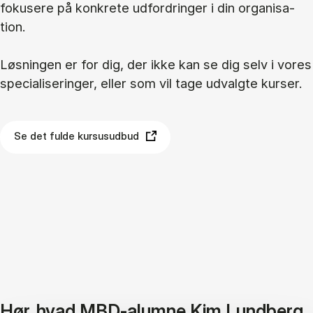
fo­ku­se­re på kon­kre­te ud­for­drin­ger i din or­ga­ni­sa­
tion.
Løs­nin­gen er for dig, der ikke kan se dig selv i vo­res
spe­ci­a­li­se­rin­ger, el­ler som vil tage ud­valg­te kur­ser.
Se det fulde kursusudbud
Hør, hvad MBD-alumne Kim Lundberg