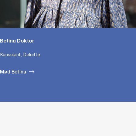
Betina Doktor
Konsulent, Deloitte
Mød Betina