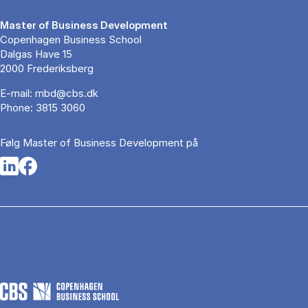
Master of Business Development
Copenhagen Business School
Dalgas Have 15
2000 Frederiksberg
E-mail:
mbd@cbs.dk
Phone:
3815 3060
Følg Master of Business Development på
Opens in a new tab
Opens in a new tab