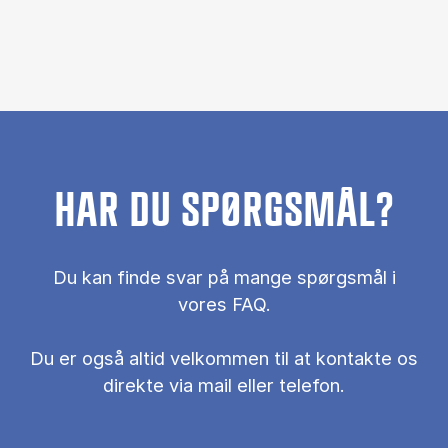
HAR DU SPØRGSMÅL?
Du kan finde svar på mange spørgsmål i
vores FAQ.
Du er også al­tid vel­kom­men til at kon­tak­te os
di­rek­te via mail el­ler te­le­fon.