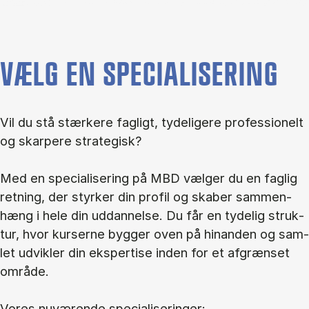
VÆLG EN SPECIALISERING
Vil du stå stær­ke­re fag­ligt, ty­de­li­ge­re pro­fes­sio­nelt
og skar­pe­re stra­te­gisk?
Med en spe­ci­a­li­se­ring på MBD væl­ger du en fag­lig
ret­ning, der styr­ker din pro­fil og ska­ber sam­men­
hæng i hele din ud­dan­nel­se. Du får en ty­de­lig struk­
tur, hvor kur­ser­ne byg­ger oven på hin­an­den og sam­
let ud­vik­ler din eks­per­ti­se in­den for et af­græn­set
om­rå­de.
Vo­res nu­væ­ren­de spe­ci­a­li­se­rin­ger: