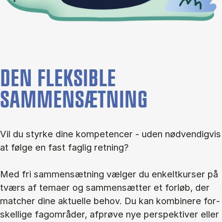
DEN FLEKSIBLE
SAMMENSÆTNING
Vil du styr­ke dine kom­pe­ten­cer - uden nød­ven­dig­vis
at føl­ge en fast fag­lig ret­ning?
Med fri sam­men­sæt­ning væl­ger du en­kelt­kur­ser på
tværs af te­ma­er og sam­men­sæt­ter et for­løb, der
mat­cher dine ak­tu­el­le be­hov. Du kan kom­bi­ne­re for­
skel­li­ge fag­om­rå­der, af­prø­ve nye per­spek­ti­ver el­ler