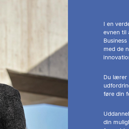
I en verd
evnen til
Business 
med de nø
innovatio
Du lærer 
udfordri
føre din f
Uddannels
din muligh