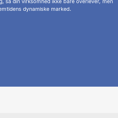
g, så din virksomhed ikke bare overlever, men
fremtidens dynamiske marked.