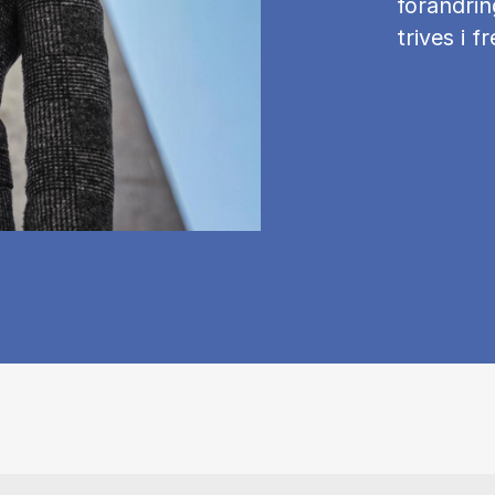
forandrin
trives i 