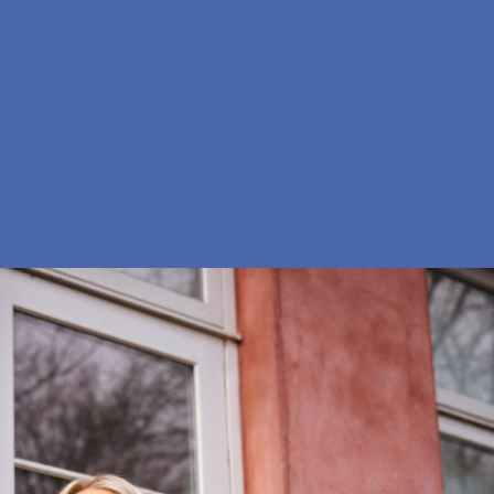
En
Søg
Menu