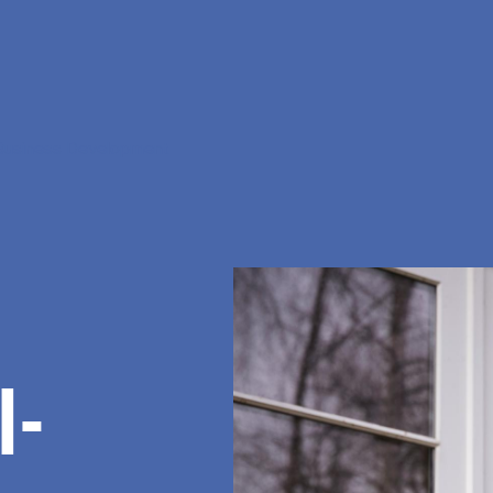
Business Development
I­