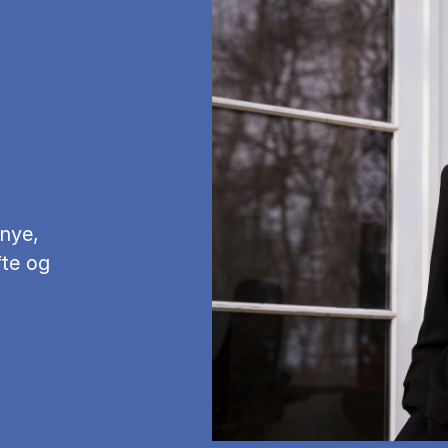
 nye,
fte og