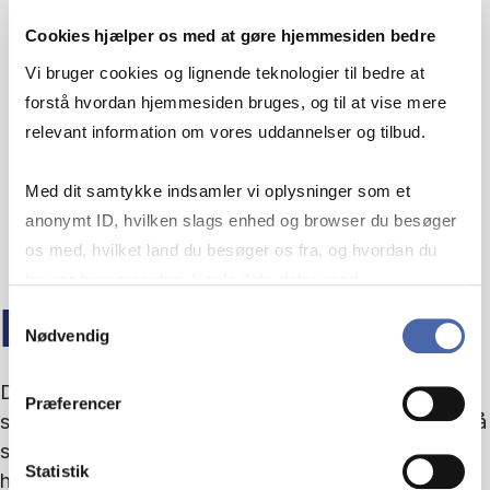
Cookies hjælper os med at gøre hjemmesiden bedre
Vi bruger cookies og lignende teknologier til bedre at
forstå hvordan hjemmesiden bruges, og til at vise mere
relevant information om vores uddannelser og tilbud.
Med dit samtykke indsamler vi oplysninger som et
anonymt ID, hvilken slags enhed og browser du besøger
os med, hvilket land du besøger os fra, og hvordan du
bruger hjemmesiden. Nogle data deles med
tredjepartsværktøjer, som vi bruger til statistik og
Samtykkevalg
DIGITAL HANDLEKRAFT
Nødvendig
markedsføring. Du bestemmer selv - og kan altid trække
dit samtykke tilbage via knappen nederst til højre.
Digitaliseringen accelererer - men retningen er
Præferencer
sjældent klar. Det digitale tema er for dig, der vil stå
stærkere i kompleksiteten og omsætte indsigt til
Statistik
handlekraft.