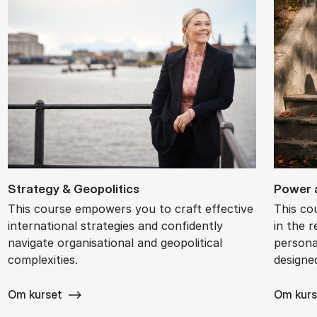
Strategy & Geo­pol­it­ics
Power a
This course empowers you to craft effective
This co
international strategies and confidently
in the r
navigate organisational and geopolitical
personal
complexities.
designe
Om kurset
Om kurs