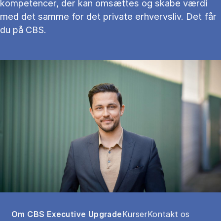
kompetencer, der kan omsættes og skabe værdi
med det samme for det private erhvervsliv. Det får
du på CBS.
Tablist controls
Show panel
Show panel
Show panel
Om CBS Executive Upgrade
Kurser
Kontakt os