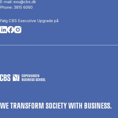
E-mail:
exu@cbs.dk
Phone:
3815 6060
Følg CBS Executive Upgrade på
Opens in a new tab
Opens in a new tab
Opens in a new tab
WE TRANSFORM SOCIETY WITH BUSINESS.