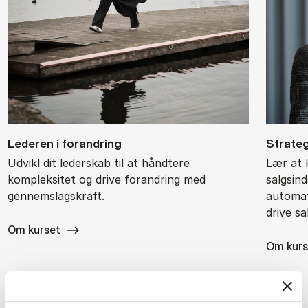
Le­de­ren i for­an­dring
Stra­te­
Udvikl dit lederskab til at håndtere
Lær at 
kompleksitet og drive forandring med
salgsin
gennemslagskraft.
automati
drive sa
Om kurset
Om kurs