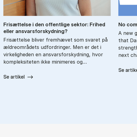
Fri­sæt­tel­se i den of­fent­li­ge sek­tor: Fri­hed
No com­
el­ler an­svars­for­skyd­ning?
A new g
Frisættelse bliver fremhævet som svaret på
that Da
ældreområdets udfordringer. Men er det i
strength
virkeligheden en ansvarsforskydning, hvor
next cha
kompleksiteten ikke minimeres og…
Se artik
Se artikel