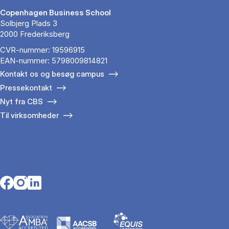
Copenhagen Business School
Solbjerg Plads 3
2000 Frederiksberg
CVR-nummer: 19596915
EAN-nummer: 5798009814821
Kontakt os og besøg campus
Pressekontakt
Nyt fra CBS
Til virksomheder
Opens in a new tab
Opens in a new tab
Opens in a new tab