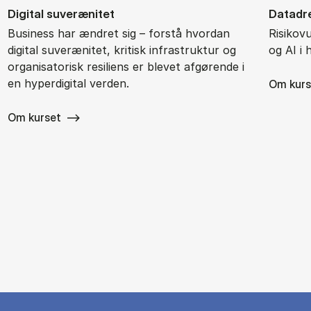
Di­gi­tal su­veræ­ni­tet
Da­ta­d
Business har ændret sig – forstå hvordan
Risikov
digital suverænitet, kritisk infrastruktur og
og AI i
organisatorisk resiliens er blevet afgørende i
en hyperdigital verden.
Om kurs
Om kurset