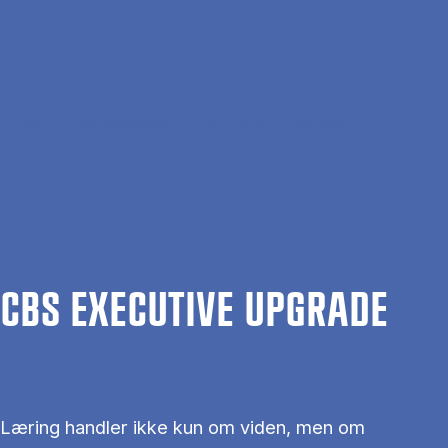
Gå til hovedindhold
Søg
Men
En
Hjem
Efteruddannelse
CBS Executive Upgrade
CBS EXECU­TI­VE UPGRADE
Læring handler ikke kun om viden, men om