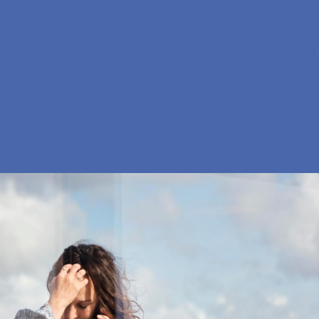
En
Søg
Menu