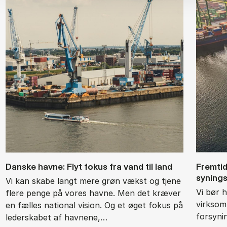
Dan­ske hav­ne: Flyt fo­kus fra vand til land
Frem­ti­
sy­nings
Vi kan skabe langt mere grøn vækst og tjene
Vi bør 
flere penge på vores havne. Men det kræver
virksomh
en fælles national vision. Og et øget fokus på
forsyni
lederskabet af havnene,…