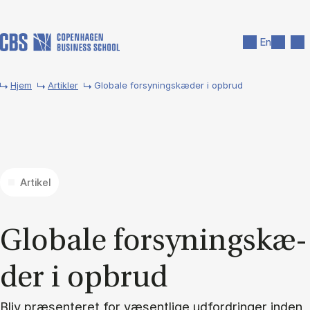
Gå til hovedindhold
Søg
Men
En
Hjem
Artikler
Globale forsyningskæder i opbrud
Artikel
Glo­ba­le for­sy­nings­kæ­
der i op­brud
Bliv præsenteret for væsentlige udfordringer inden