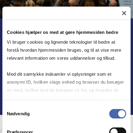
Cookies hjælper os med at gøre hjemmesiden bedre
Hos CBS Executive Education skaber vi et
Vi bruger cookies og lignende teknologier til bedre at
fællesskab, hvor fagfolk kan udvikle sig
forstå hvordan hjemmesiden bruges, og til at vise mere
gennem hele deres karriere. Vores
relevant information om vores uddannelser og tilbud.
arrangementer tager fat på virkelighedens
udfordringer og samler mennesker på tværs
Med dit samtykke indsamler vi oplysninger som et
af brancher og generationer for at lære,
anonymt ID, hvilken slags enhed og browser du besøger
udveksle idéer og skabe reel forandring.
os med, hvilket land du besøger os fra, og hvordan du
bruger hjemmesiden. Nogle data deles med
tredjepartsværktøjer, som vi bruger til statistik og
Samtykkevalg
Nødvendig
markedsføring. Du bestemmer selv - og kan altid trække
dit samtykke tilbage via knappen nederst til højre.
Præferencer