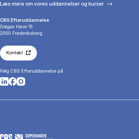
Læs mere om vores uddannelser og kurser
CBS Efteruddannelse
Dalgas Have 15
2000 Frederiksberg
Kontakt
Følg CBS Efteruddannelse på
Opens in a new tab
Opens in a new tab
Opens in a new tab