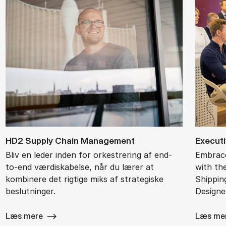
HD2 Sup­ply Chain Ma­na­ge­ment
Ex­ec­ut
Bliv en leder inden for orkestrering af end-
Embrace
to-end værdiskabelse, når du lærer at
with th
kombinere det rigtige miks af strategiske
Shippin
beslutninger.
Designe
Læs mere
Læs me