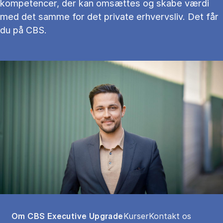
kompetencer, der kan omsættes og skabe værdi
med det samme for det private erhvervsliv. Det får
du på CBS.
Tablist controls
Show panel
Show panel
Show panel
Om CBS Executive Upgrade
Kurser
Kontakt os