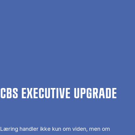
Gå til hovedindhold
Søg
Men
En
Hjem
Efteruddannelse
CBS Executive Upgrade
CBS EXECU­TI­VE UPGRADE
Læring handler ikke kun om viden, men om