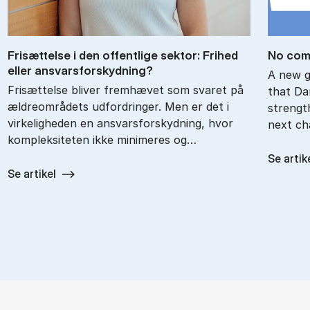
Fri­sæt­tel­se i den of­fent­li­ge sek­tor: Fri­hed
No com­
el­ler an­svars­for­skyd­ning?
A new g
Frisættelse bliver fremhævet som svaret på
that Da
ældreområdets udfordringer. Men er det i
strength
virkeligheden en ansvarsforskydning, hvor
next cha
kompleksiteten ikke minimeres og…
Se artik
Se artikel