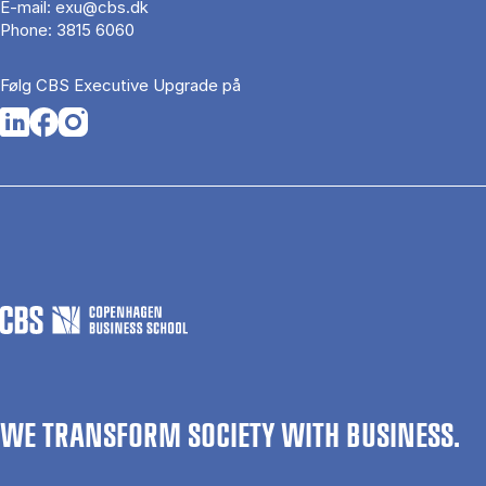
E-mail:
exu@cbs.dk
Phone:
3815 6060
Følg CBS Executive Upgrade på
Opens in a new tab
Opens in a new tab
Opens in a new tab
WE TRANSFORM SOCIETY WITH BUSINESS.