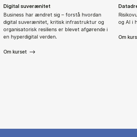
Di­gi­tal su­veræ­ni­tet
Da­ta­d
Business har ændret sig – forstå hvordan
Risikov
digital suverænitet, kritisk infrastruktur og
og AI i
organisatorisk resiliens er blevet afgørende i
en hyperdigital verden.
Om kurs
Om kurset