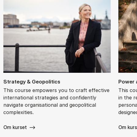
Strategy & Geo­pol­it­ics
Power a
This course empowers you to craft effective
This co
international strategies and confidently
in the r
navigate organisational and geopolitical
personal
complexities.
designe
Om kurset
Om kurs