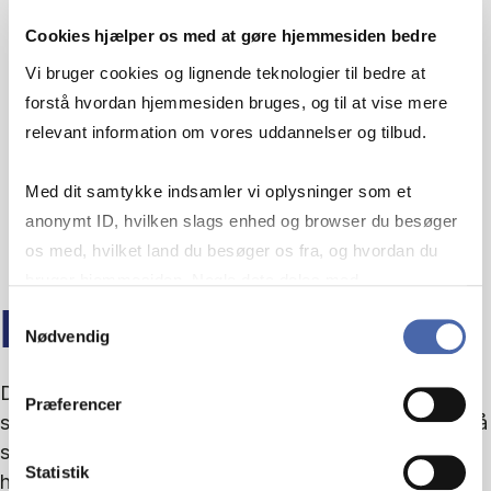
Cookies hjælper os med at gøre hjemmesiden bedre
Vi bruger cookies og lignende teknologier til bedre at
forstå hvordan hjemmesiden bruges, og til at vise mere
relevant information om vores uddannelser og tilbud.
Med dit samtykke indsamler vi oplysninger som et
anonymt ID, hvilken slags enhed og browser du besøger
os med, hvilket land du besøger os fra, og hvordan du
bruger hjemmesiden. Nogle data deles med
tredjepartsværktøjer, som vi bruger til statistik og
Samtykkevalg
DIGITAL HANDLEKRAFT
Nødvendig
markedsføring. Du bestemmer selv - og kan altid trække
dit samtykke tilbage via knappen nederst til højre.
Digitaliseringen accelererer - men retningen er
Præferencer
sjældent klar. Det digitale tema er for dig, der vil stå
stærkere i kompleksiteten og omsætte indsigt til
Statistik
handlekraft.