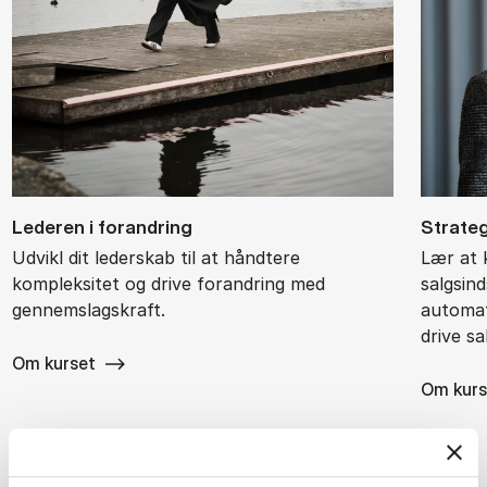
Le­de­ren i for­an­dring
Stra­te­
Udvikl dit lederskab til at håndtere
Lær at 
kompleksitet og drive forandring med
salgsin
gennemslagskraft.
automati
drive sa
Om kurset
Om kurs