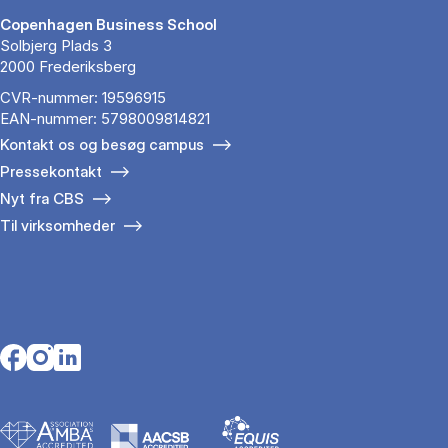
Copenhagen Business School
Solbjerg Plads 3
2000 Frederiksberg
CVR-nummer: 19596915
EAN-nummer: 5798009814821
Kontakt os og besøg campus
Pressekontakt
Nyt fra CBS
Til virksomheder
Opens in a new tab
Opens in a new tab
Opens in a new tab