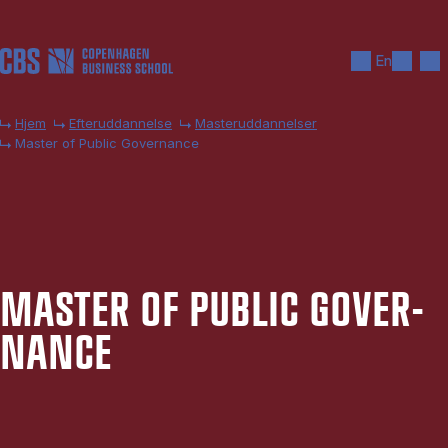
Gå til hovedindhold
Søg
Men
En
Hjem
Efteruddannelse
Masteruddannelser
Master of Public Governance
MA­STER OF PU­BLIC GOVER­
NAN­CE