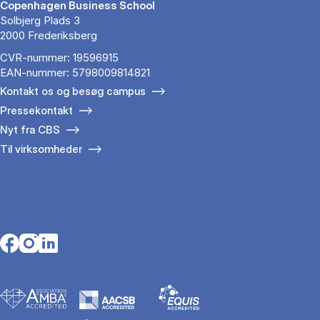
Copenhagen Business School
Solbjerg Plads 3
2000 Frederiksberg
CVR-nummer: 19596915
EAN-nummer: 5798009814821
Kontakt os og besøg campus
Pressekontakt
Nyt fra CBS
Til virksomheder
Opens in a new tab
Opens in a new tab
Opens in a new tab