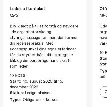
Ledelse i kontekst
Off
MPG
MP
Bliv klædt på til at forstå og navigere
Udvi
i de organisatoriske og
org
styringsmæssige rammer, der former
nav
din ledelsespraksis. Med
vari
udgangspunkt i dine egne erfaringer
10 
får du styrket både dit strategiske
Sta
blik og din personlige handlekraft
Sta
som leder.
Typ
10 ECTS
udb
Start:
10. august 2026 til 15.
december 2026
O
Status:
Ledige pladser
Type:
Obligatorisk kursus