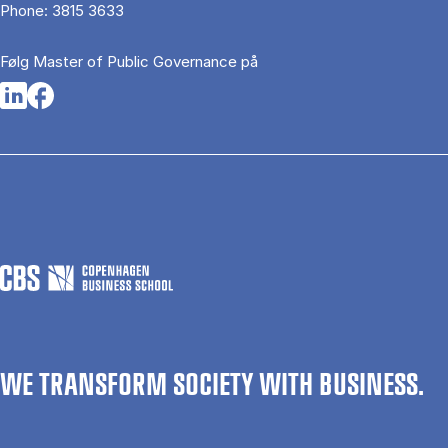
Phone:
3815 3633
Følg Master of Public Governance på
Opens in a new tab
Opens in a new tab
WE TRANSFORM SOCIETY WITH BUSINESS.