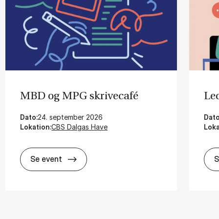
MBD og MPG skri­vecafé
Le­
Dato:
24. september 2026
Dato
Lokation:
CBS Dalgas Have
Loka
MBD og MPG skri­vecafé
Se event
S