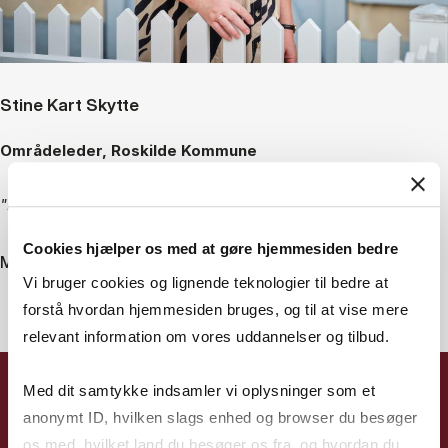
Stine Kart Skytte
Områdeleder, Roskilde Kommune
"I dag er jeg en mere reflekteret leder"
Cookies hjælper os med at gøre hjemmesiden bedre
Mød Stine
Vi bruger cookies og lignende teknologier til bedre at
forstå hvordan hjemmesiden bruges, og til at vise mere
relevant information om vores uddannelser og tilbud.
Med dit samtykke indsamler vi oplysninger som et
anonymt ID, hvilken slags enhed og browser du besøger
os med, hvilket land du besøger os fra, og hvordan du