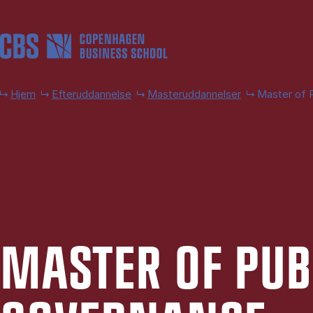
Gå til hovedindhold
Hjem
Efteruddannelse
Masteruddannelser
Master of 
MA­STER OF PU­B