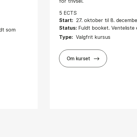
for trivsel.
5 ECTS
Start:
27. oktober til 8. decemb
Status:
Fuldt booket. Venteliste 
udt som
Type:
Valgfrit kursus
Om kurset
about