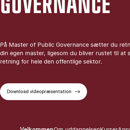
GOVER­NAN­CE
På Master of Public Governance sætter du retn
din egen master, ligesom du bliver rustet til at
retning for hele den offentlige sektor.
Download videopræsentation
Show panel
Show panel
Show pane
Sho
Velkommen
Om uddannelsen
Kurser
Ans
Tablist controls