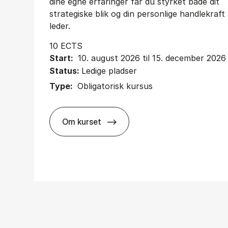
dine egne erfaringer får du styrket både dit
strategiske blik og din personlige handlekraf
leder.
10 ECTS
Start:
10. august 2026 til 15. december 2026
Status:
Ledige pladser
Type:
Obligatorisk kursus
Om kurset
about