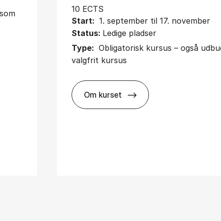
10 ECTS
t som
Start:
1. september til 17. november
Status:
Ledige pladser
Type:
Obligatorisk kursus – også udb
valgfrit kursus
Om kurset
about