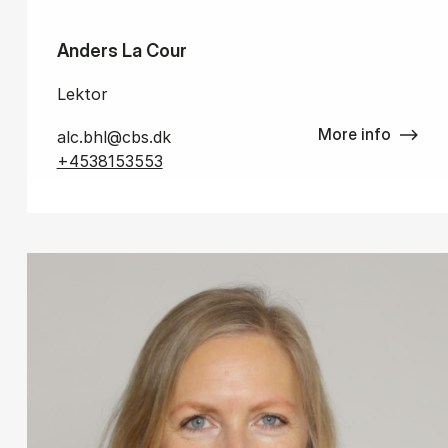
Anders La Cour
Lektor
More info
alc.bhl@cbs.dk
+4538153553