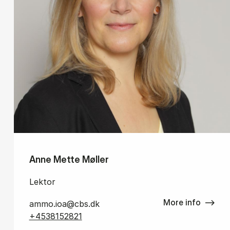
Anne Mette Møller
Lektor
More info
ammo.ioa@cbs.dk
+4538152821