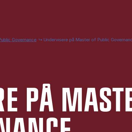
Public Governance
Undervisere på Master of Public Governan
­RE PÅ MA­ST
NAN­CE