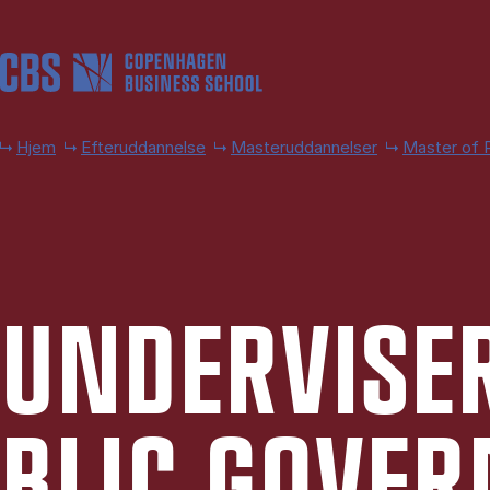
Gå til hovedindhold
Hjem
Efteruddannelse
Masteruddannelser
Master of 
UN­DER­VI­SE
BLIC GOVER­