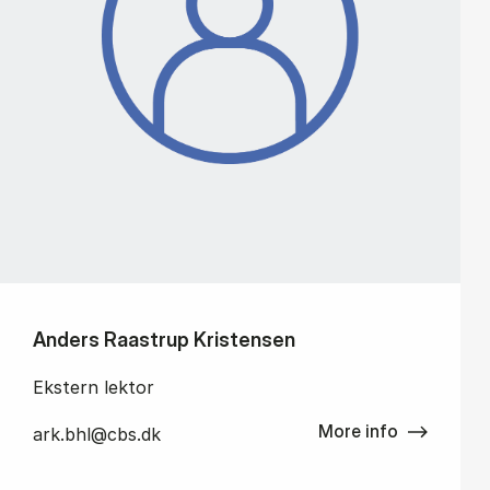
Anders Raastrup Kristensen
Ekstern lektor
More info
ark.bhl@cbs.dk