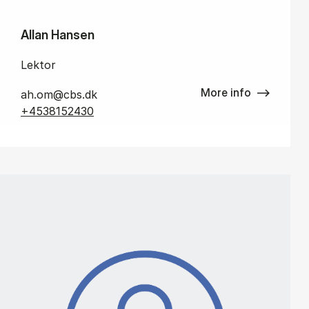
Allan Hansen
Lektor
More info
ah.om@cbs.dk
+4538152430