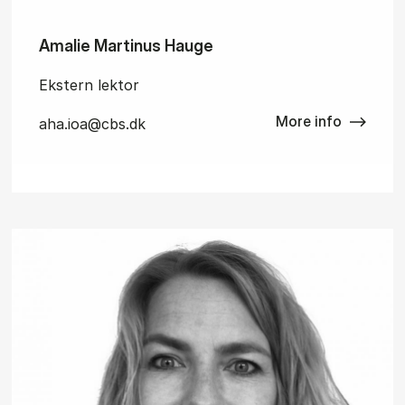
Amalie Martinus Hauge
Ekstern lektor
More info
aha.ioa@cbs.dk