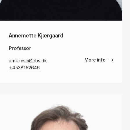
Annemette Kjærgaard
Professor
More info
amk.msc@cbs.dk
+4538152646