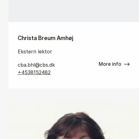
Christa Breum Amhøj
Ekstern lektor
More info
cba.bhl@cbs.dk
+4538152482