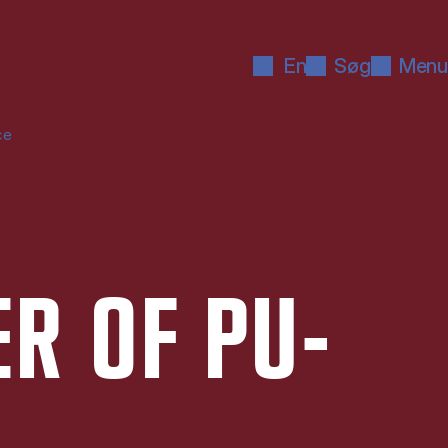
En
Søg
Menu
ce
ER OF PU­