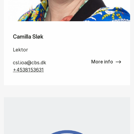
Camilla Sløk
Lektor
More info
csl.ioa@cbs.dk
+4538153631