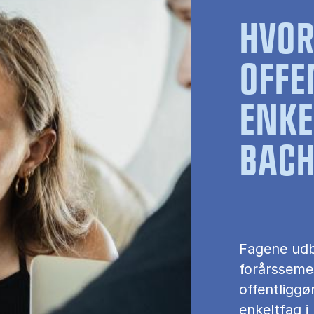
HVO
OFFE
ENKE
BACH
Fagene udb
forårssemes
offentliggø
enkeltfag i