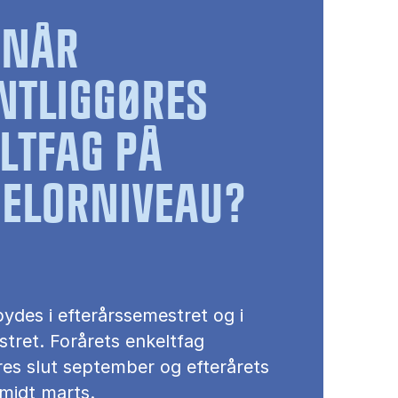
RNÅR
NTLIGGØRES
LTFAG PÅ
ELORNIVEAU?
ydes i efterårssemestret og i
tret. Forårets enkeltfag
res slut september og efterårets
 midt marts.