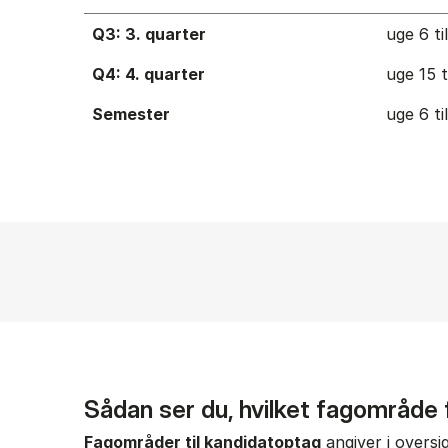
Q3: 3. quarter
uge 6 ti
Q4: 4. quarter
uge 15 t
Semester
uge 6 ti
Sådan ser du, hvilket fagområde
Fagområder til kandidatoptag
angiver i oversi