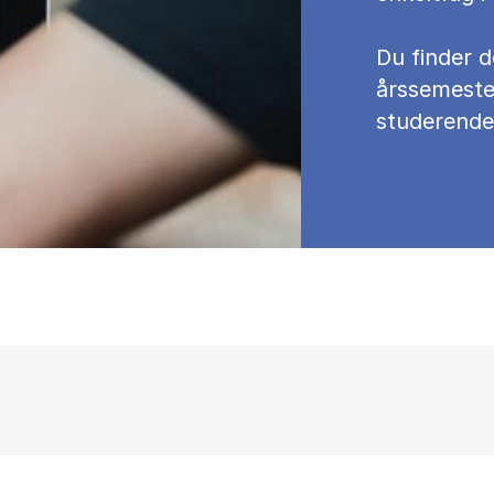
Du fin­der d
års­se­meste
stu­de­ren­de