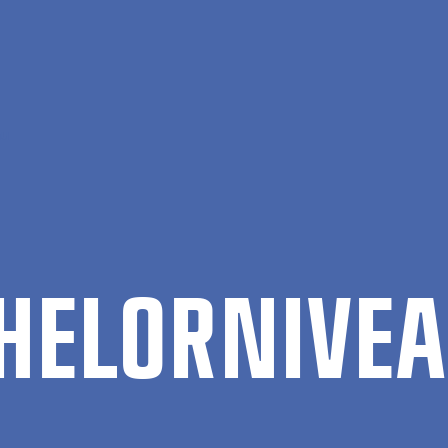
au
HEL­OR­NI­VE