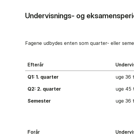
Undervisnings- og eksamensperi
Fagene udbydes enten som quarter- eller semes
Efterår
Undervi
Q1: 1. quarter
uge 36 t
Q2: 2. quarter
uge 45 t
Semester
uge 36 t
Forår
Undervi