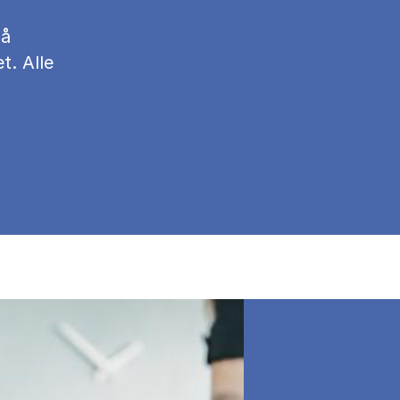
på
t. Alle