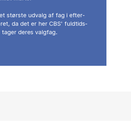
et stør­ste ud­valg af fag i ef­ter­
­ret, da det er her CBS' fuld­tids­
 ta­ger de­res valg­fag.