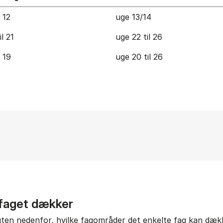
l 12
uge 13/14
il 21
uge 22 til 26
l 19
uge 20 til 26
 faget dækker
gten nedenfor, hvilke fagområder det enkelte fag kan dække