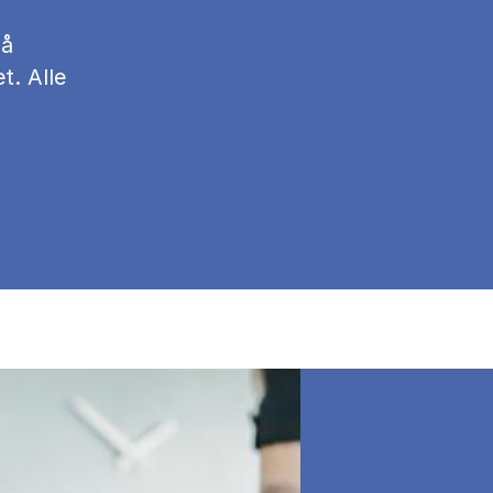
på
t. Alle