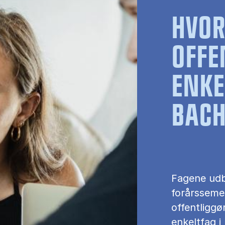
HVO
OFFE
ENKE
BACH
Fagene udb
forårssemes
offentliggø
enkeltfag i