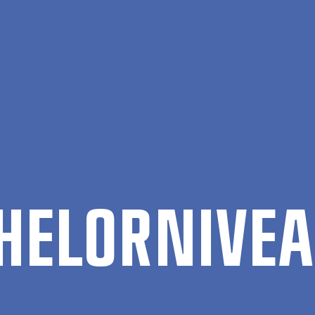
au
HEL­OR­NI­VE