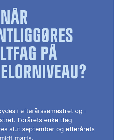
RNÅR
NTLIGGØRES
LTFAG PÅ
ELORNIVEAU?
ydes i efterårssemestret og i
tret. Forårets enkeltfag
res slut september og efterårets
 midt marts.