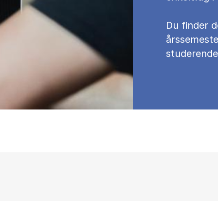
Du fin­der d
års­se­meste
stu­de­ren­de