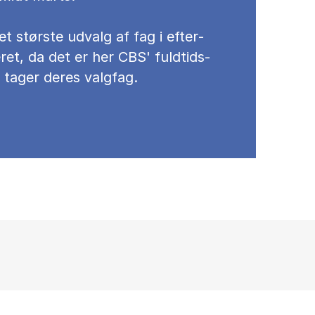
et stør­ste ud­valg af fag i ef­ter­
­ret, da det er her CBS' fuld­tids­
 ta­ger de­res valg­fag.