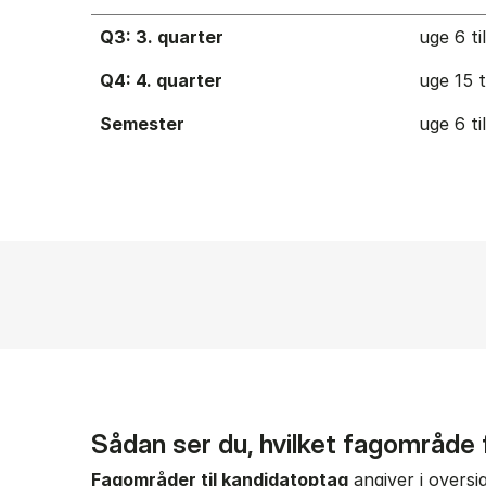
Q3: 3. quarter
uge 6 ti
Q4: 4. quarter
uge 15 t
Semester
uge 6 ti
Sådan ser du, hvilket fagområde
Fagområder til kandidatoptag
angiver i oversi