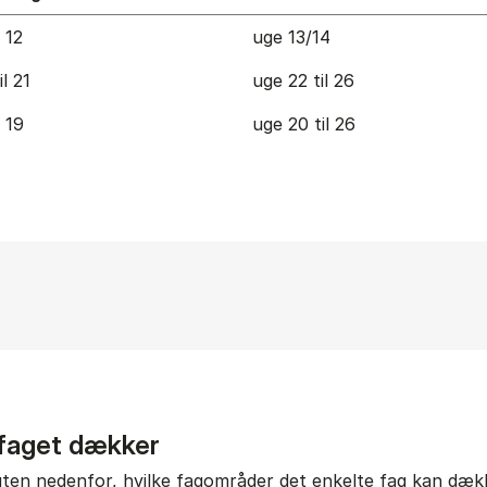
l 12
uge 13/14
il 21
uge 22 til 26
l 19
uge 20 til 26
 faget dækker
gten nedenfor, hvilke fagområder det enkelte fag kan dække