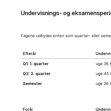
Undervisnings- og eksamensperi
Fagene udbydes enten som quarter- eller semes
Efterår
Undervi
Q1: 1. quarter
uge 36 t
Q2: 2. quarter
uge 45 t
Semester
uge 36 t
Forår
Undervi