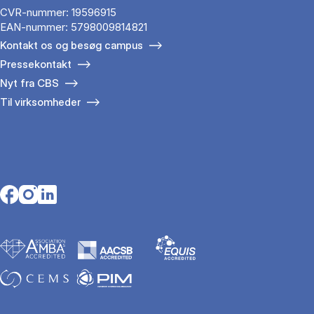
CVR-nummer: 19596915
EAN-nummer: 5798009814821
Kontakt os og besøg campus
Pressekontakt
Nyt fra CBS
Til virksomheder
Opens in a new tab
Opens in a new tab
Opens in a new tab