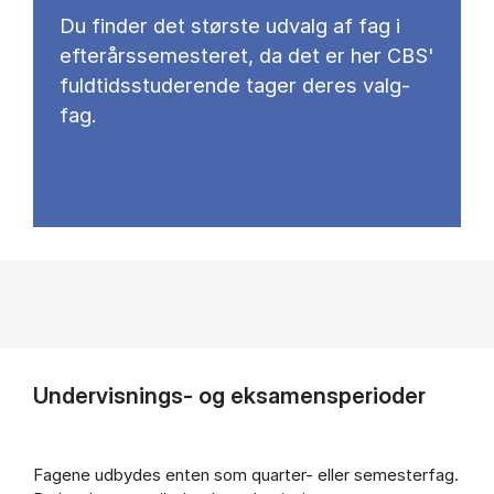
Du fin­der det stør­ste ud­valg af fag i
ef­ter­års­se­meste­ret, da det er her CBS'
fuld­tids­stu­de­ren­de ta­ger de­res valg­
fag.
Undervisnings- og eksamensperioder
Fagene udbydes enten som quarter- eller semesterfag.