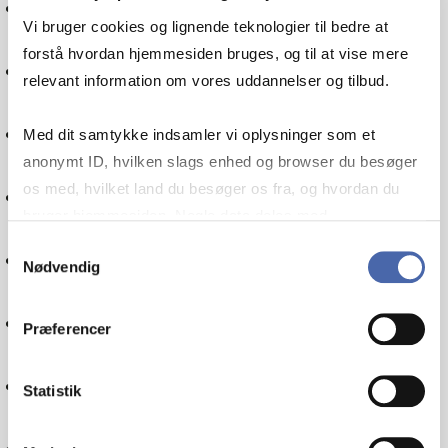
International økonomi
Vi bruger cookies og lignende teknologier til bedre at
forstå hvordan hjemmesiden bruges, og til at vise mere
Kommunikation
relevant information om vores uddannelser og tilbud.
Bæredygtighed
Med dit samtykke indsamler vi oplysninger som et
anonymt ID, hvilken slags enhed og browser du besøger
os med, hvilket land du besøger os fra, og hvordan du
Socialt ansvar
bruger hjemmesiden. Nogle data deles med
tredjepartsværktøjer, som vi bruger til statistik og
Samtykkevalg
Regnskab
Nødvendig
markedsføring. Du bestemmer selv - og kan altid trække
dit samtykke tilbage via knappen nederst til højre.
Økonomistyring
Præferencer
Forbrugeradfærd
Statistik
Sociologi