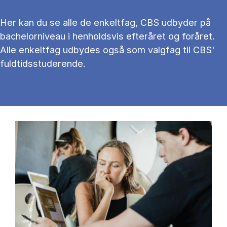
Her kan du se alle de enkeltfag, CBS udbyder på
bachelorniveau i henholdsvis efteråret og foråret.
Alle enkeltfag udbydes også som valgfag til CBS'
fuldtidsstuderende.