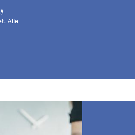
på
t. Alle