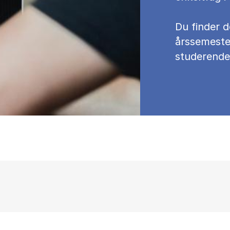
Du fin­der d
års­se­meste
stu­de­ren­de