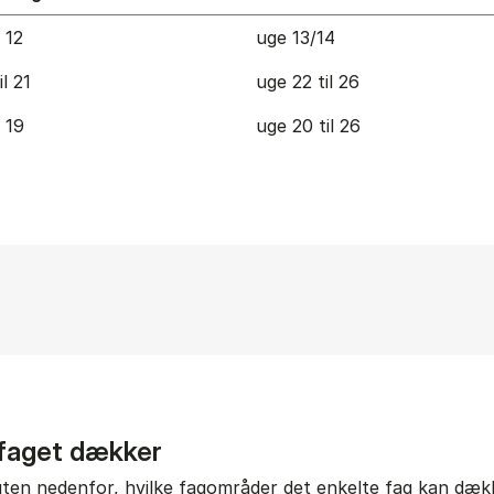
l 12
uge 13/14
il 21
uge 22 til 26
l 19
uge 20 til 26
 faget dækker
gten nedenfor, hvilke fagområder det enkelte fag kan dække