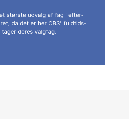
et stør­ste ud­valg af fag i ef­ter­
­ret, da det er her CBS' fuld­tids­
 ta­ger de­res valg­fag.