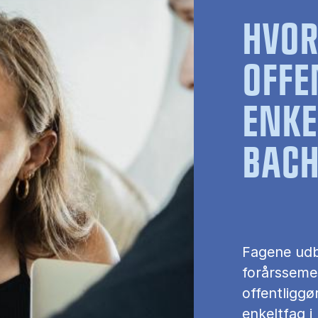
HVO
OFFE
ENKE
BACH
Fagene udb
forårssemes
offentliggø
enkeltfag i