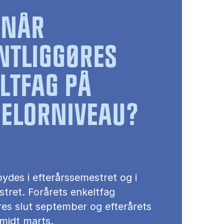
RNÅR
NTLIGGØRES
LTFAG PÅ
ELORNIVEAU?
ydes i efterårssemestret og i
tret. Forårets enkeltfag
res slut september og efterårets
 midt marts.