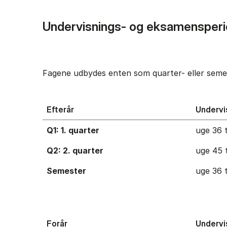
Undervisnings- og eksamensperi
Fagene udbydes enten som quarter- eller semes
Efterår
Undervi
Q1: 1. quarter
uge 36 t
Q2: 2. quarter
uge 45 t
Semester
uge 36 t
Forår
Undervi