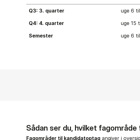
Q3: 3. quarter
uge 6 ti
Q4: 4. quarter
uge 15 t
Semester
uge 6 ti
Sådan ser du, hvilket fagområde
Fagområder til kandidatoptag
angiver i oversi