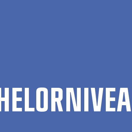
au
HEL­OR­NI­VE