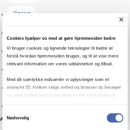
Sprog
Forandringsledelse
Cookies hjælper os med at gøre hjemmesiden bedre
Vi bruger cookies og lignende teknologier til bedre at
Kultur
forstå hvordan hjemmesiden bruges, og til at vise mere
relevant information om vores uddannelser og tilbud.
Skatteret
Med dit samtykke indsamler vi oplysninger som et
Virksomheder
anonymt ID, hvilken slags enhed og browser du besøger
os med, hvilket land du besøger os fra, og hvordan du
bruger hjemmesiden. Nogle data deles med
Nulstil
tredjepartsværktøjer, som vi bruger til statistik og
Samtykkevalg
Nødvendig
markedsføring. Du bestemmer selv - og kan altid trække
Andre filtre
dit samtykke tilbage via knappen nederst til højre.
ECTS