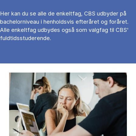
Her kan du se alle de enkeltfag, CBS udbyder på
bachelorniveau i henholdsvis efteråret og foråret.
Alle enkeltfag udbydes også som valgfag til CBS'
fuldtidsstuderende.