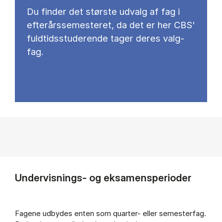
Du fin­der det stør­ste ud­valg af fag i
ef­ter­års­se­meste­ret, da det er her CBS'
fuld­tids­stu­de­ren­de ta­ger de­res valg­
fag.
Undervisnings- og eksamensperioder
Fagene udbydes enten som quarter- eller semesterfag.