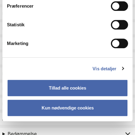
Præferencer
Sprog
Statistik
Type
Undervisningsperiode
Marketing
Undervisningsform
Vis detaljer
Status
Tillad alle cookies
Fagområder til kandidatoptag
Eksamenstype
Kun nødvendige cookies
Eksamensform
Bedømmelse