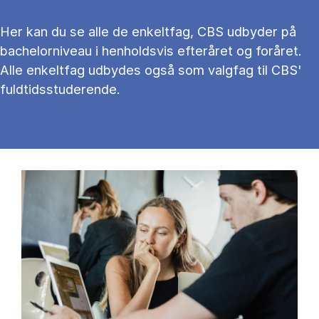
Her kan du se alle de enkeltfag, CBS udbyder på
bachelorniveau i henholdsvis efteråret og foråret.
Alle enkeltfag udbydes også som valgfag til CBS'
fuldtidsstuderende.