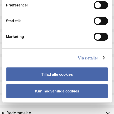
Præferencer
Sprog
Statistik
Type
Undervisningsperiode
Marketing
Undervisningsform
Vis detaljer
Status
Tillad alle cookies
Fagområder til kandidatoptag
Eksamenstype
Kun nødvendige cookies
Eksamensform
Bedømmelse