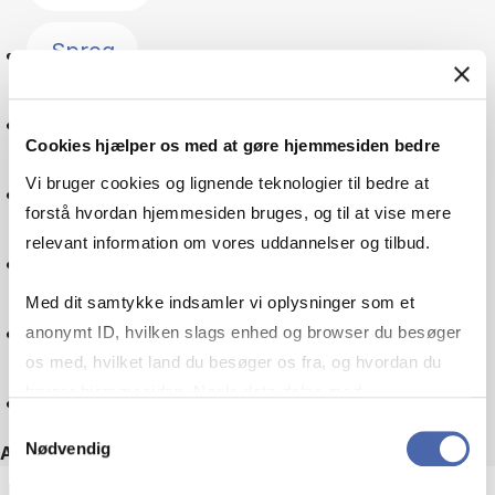
Sprog
Forandringsledelse
Cookies hjælper os med at gøre hjemmesiden bedre
Vi bruger cookies og lignende teknologier til bedre at
Kultur
forstå hvordan hjemmesiden bruges, og til at vise mere
relevant information om vores uddannelser og tilbud.
Skatteret
Med dit samtykke indsamler vi oplysninger som et
Virksomheder
anonymt ID, hvilken slags enhed og browser du besøger
os med, hvilket land du besøger os fra, og hvordan du
bruger hjemmesiden. Nogle data deles med
Nulstil
tredjepartsværktøjer, som vi bruger til statistik og
Samtykkevalg
Nødvendig
markedsføring. Du bestemmer selv - og kan altid trække
Andre filtre
dit samtykke tilbage via knappen nederst til højre.
ECTS