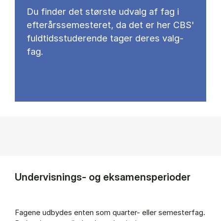
Du fin­der det stør­ste ud­valg af fag i
ef­ter­års­se­meste­ret, da det er her CBS'
fuld­tids­stu­de­ren­de ta­ger de­res valg­
fag.
Undervisnings- og eksamensperioder
Fagene udbydes enten som quarter- eller semesterfag.