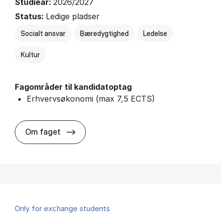
Studieår:
2026/2027
Status:
Ledige pladser
Socialt ansvar
Bæredygtighed
Ledelse
Kultur
Fagområder til kandidatoptag
Erhvervsøkonomi (max 7,5 ECTS)
about
Om faget
Only for exchange students