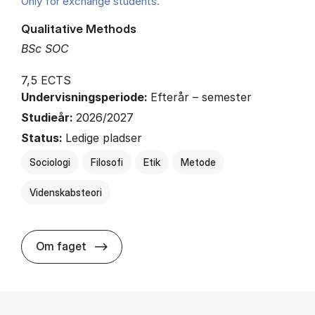
Only for exchange students.
Qualitative Methods
BSc SOC
7,5 ECTS
Undervisningsperiode:
Efterår – semester
Studieår:
2026/2027
Status:
Ledige pladser
Sociologi
Filosofi
Etik
Metode
Videnskabsteori
about
Om faget