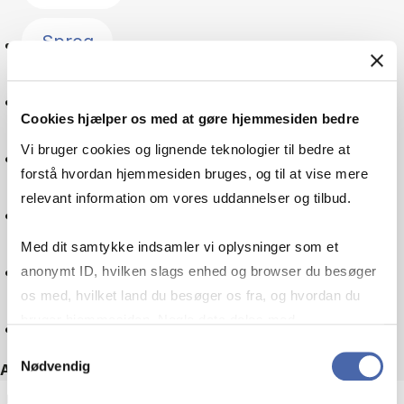
Sprog
Forandringsledelse
Cookies hjælper os med at gøre hjemmesiden bedre
Vi bruger cookies og lignende teknologier til bedre at
Kultur
forstå hvordan hjemmesiden bruges, og til at vise mere
relevant information om vores uddannelser og tilbud.
Skatteret
Med dit samtykke indsamler vi oplysninger som et
Virksomheder
anonymt ID, hvilken slags enhed og browser du besøger
os med, hvilket land du besøger os fra, og hvordan du
bruger hjemmesiden. Nogle data deles med
Nulstil
tredjepartsværktøjer, som vi bruger til statistik og
Samtykkevalg
Nødvendig
markedsføring. Du bestemmer selv - og kan altid trække
Andre filtre
dit samtykke tilbage via knappen nederst til højre.
ECTS