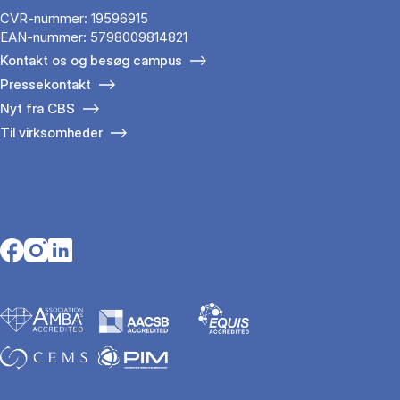
CVR-nummer: 19596915
EAN-nummer: 5798009814821
Kontakt os og besøg campus
Pressekontakt
Nyt fra CBS
Til virksomheder
Opens in a new tab
Opens in a new tab
Opens in a new tab