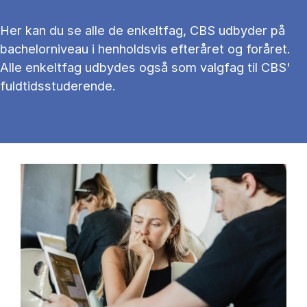
Her kan du se alle de enkeltfag, CBS udbyder på
bachelorniveau i henholdsvis efteråret og foråret.
Alle enkeltfag udbydes også som valgfag til CBS'
fuldtidsstuderende.