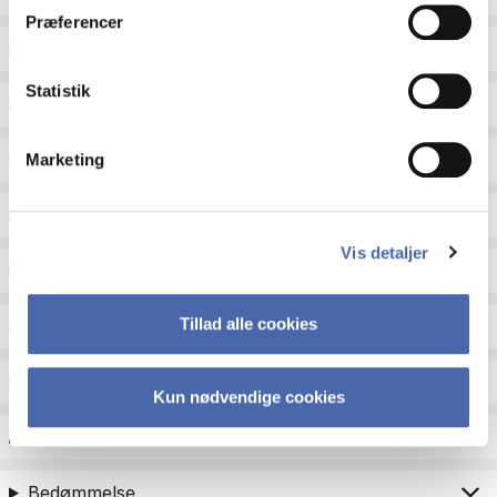
Præferencer
Sprog
Statistik
Type
Undervisningsperiode
Marketing
Undervisningsform
Vis detaljer
Status
Tillad alle cookies
Fagområder til kandidatoptag
Eksamenstype
Kun nødvendige cookies
Eksamensform
Bedømmelse