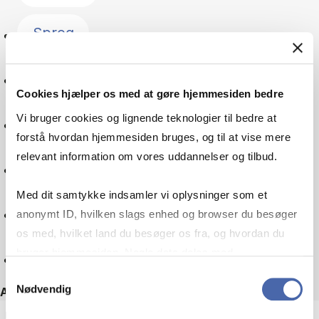
Sprog
Forandringsledelse
Cookies hjælper os med at gøre hjemmesiden bedre
Vi bruger cookies og lignende teknologier til bedre at
Kultur
forstå hvordan hjemmesiden bruges, og til at vise mere
relevant information om vores uddannelser og tilbud.
Skatteret
Med dit samtykke indsamler vi oplysninger som et
Virksomheder
anonymt ID, hvilken slags enhed og browser du besøger
os med, hvilket land du besøger os fra, og hvordan du
bruger hjemmesiden. Nogle data deles med
Nulstil
tredjepartsværktøjer, som vi bruger til statistik og
Samtykkevalg
Nødvendig
markedsføring. Du bestemmer selv - og kan altid trække
Andre filtre
dit samtykke tilbage via knappen nederst til højre.
ECTS