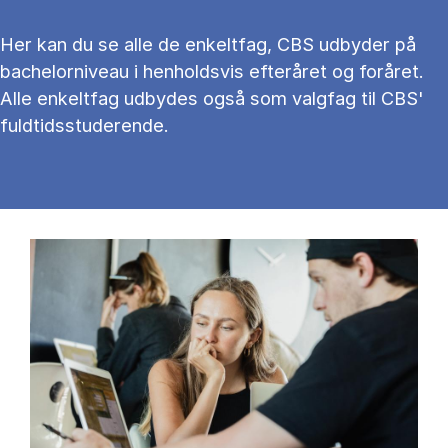
Her kan du se alle de enkeltfag, CBS udbyder på
bachelorniveau i henholdsvis efteråret og foråret.
Alle enkeltfag udbydes også som valgfag til CBS'
fuldtidsstuderende.