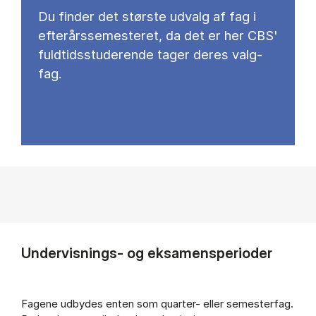
Du fin­der det stør­ste ud­valg af fag i
ef­ter­års­se­meste­ret, da det er her CBS'
fuld­tids­stu­de­ren­de ta­ger de­res valg­
fag.
Undervisnings- og eksamensperioder
Fagene udbydes enten som quarter- eller semesterfag.