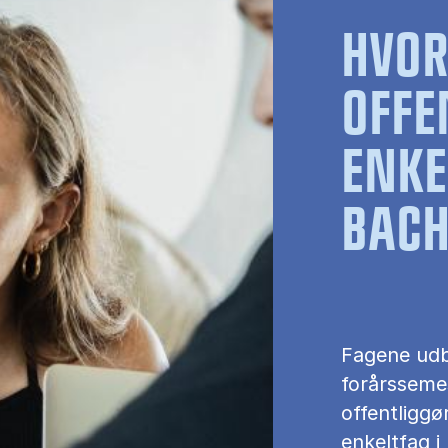
HVO
OFFE
ENKE
BACH
Fagene udb
forårssemes
offentliggø
enkeltfag i