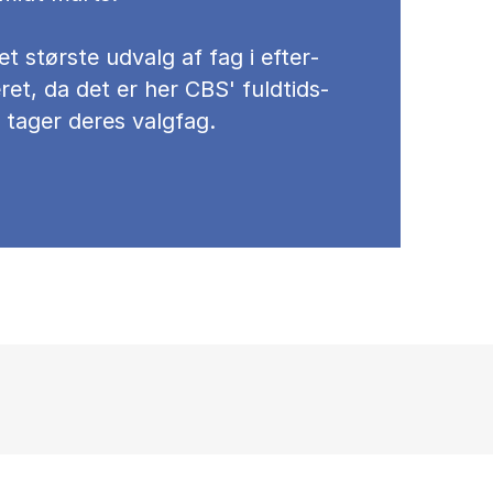
et stør­ste ud­valg af fag i ef­ter­
­ret, da det er her CBS' fuld­tids­
 ta­ger de­res valg­fag.