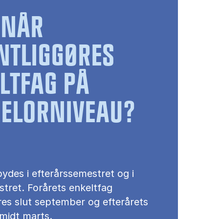
RNÅR
NTLIGGØRES
LTFAG PÅ
ELORNIVEAU?
ydes i efterårssemestret og i
tret. Forårets enkeltfag
res slut september og efterårets
 midt marts.