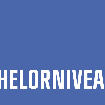
au
HEL­OR­NI­VE