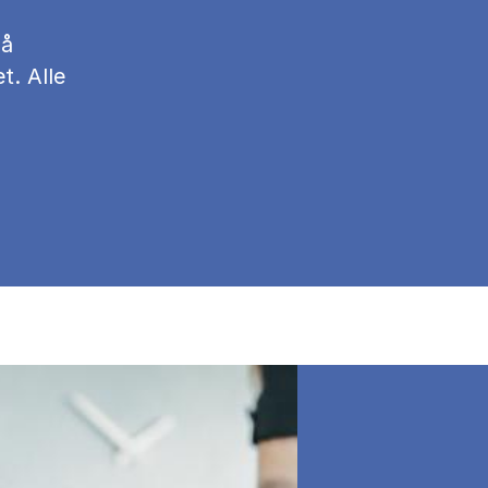
på
t. Alle