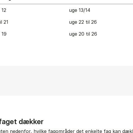
l 12
uge 13/14
il 21
uge 22 til 26
l 19
uge 20 til 26
 faget dækker
gten nedenfor, hvilke fagområder det enkelte fag kan dække