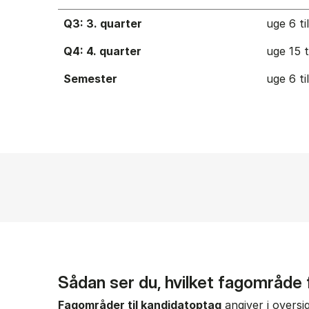
Q3: 3. quarter
uge 6 ti
Q4: 4. quarter
uge 15 t
Semester
uge 6 ti
Sådan ser du, hvilket fagområde
Fagområder til kandidatoptag
angiver i oversi