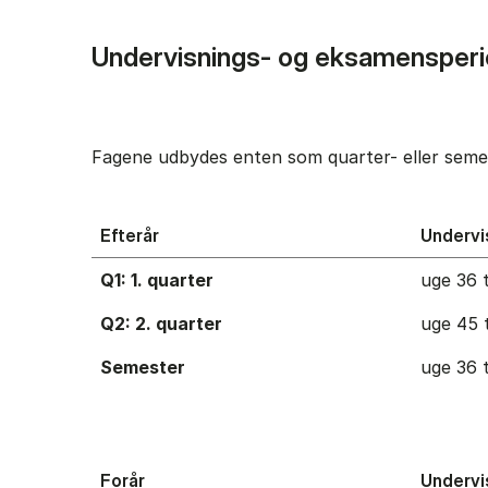
Undervisnings- og eksamensperi
Fagene udbydes enten som quarter- eller semes
Efterår
Undervi
Q1: 1. quarter
uge 36 t
Q2: 2. quarter
uge 45 t
Semester
uge 36 t
Forår
Undervi