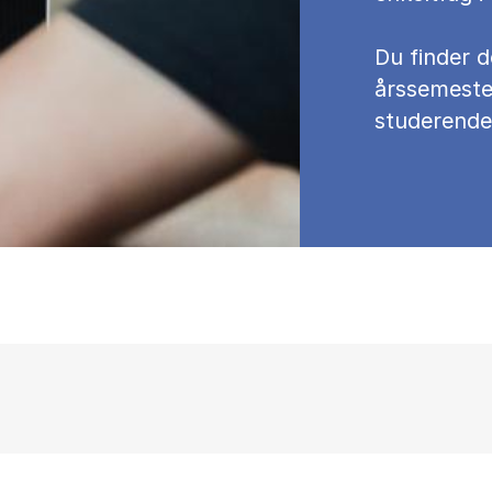
Du fin­der d
års­se­meste
stu­de­ren­de