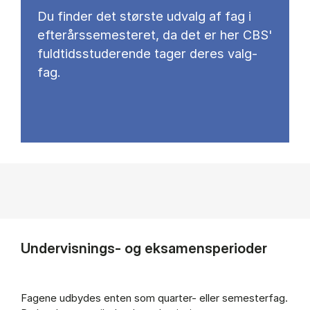
Du fin­der det stør­ste ud­valg af fag i
ef­ter­års­se­meste­ret, da det er her CBS'
fuld­tids­stu­de­ren­de ta­ger de­res valg­
fag.
Undervisnings- og eksamensperioder
Fagene udbydes enten som quarter- eller semesterfag.