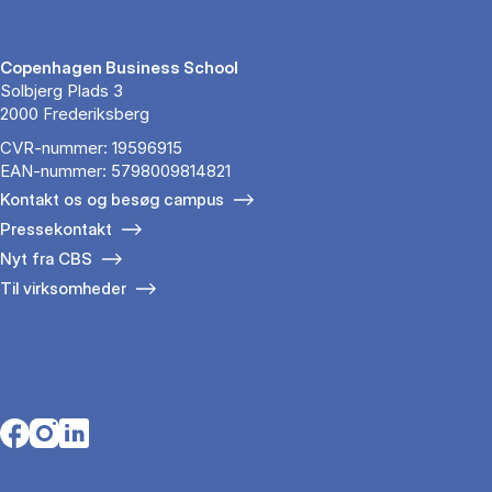
Copenhagen Business School
Solbjerg Plads 3
2000 Frederiksberg
CVR-nummer: 19596915
EAN-nummer: 5798009814821
Kontakt os og besøg campus
Pressekontakt
Nyt fra CBS
Til virksomheder
Opens in a new tab
Opens in a new tab
Opens in a new tab