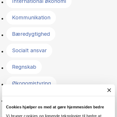
International økonomi
Kommunikation
Bæredygtighed
Socialt ansvar
Regnskab
Økonomistyring
Forbrugeradfærd
Cookies hjælper os med at gøre hjemmesiden bedre
Sociologi
Vi bruger cookies og lignende teknologier til bedre at