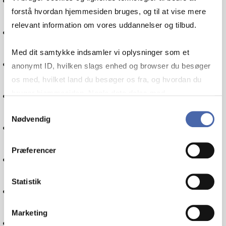
forstå hvordan hjemmesiden bruges, og til at vise mere
relevant information om vores uddannelser og tilbud.
Metode
Med dit samtykke indsamler vi oplysninger som et
Videnskabsteori
anonymt ID, hvilken slags enhed og browser du besøger
os med, hvilket land du besøger os fra, og hvordan du
Driftsøkonomi
bruger hjemmesiden. Nogle data deles med
tredjepartsværktøjer, som vi bruger til statistik og
Samtykkevalg
Nødvendig
markedsføring. Du bestemmer selv - og kan altid trække
Offentlig forvaltning
dit samtykke tilbage via knappen nederst til højre.
Præferencer
Etik
Statistik
Filosofi
Marketing
HR