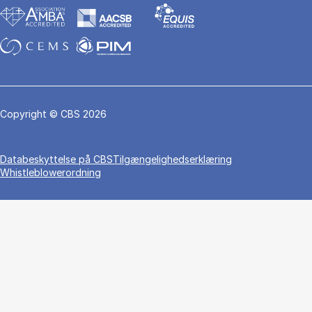
Copyright © CBS 2026
Da­ta­be­skyt­tel­se på CBS
Tilgængelighedserklæring
Whistleblowerordning