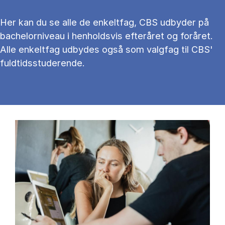
Her kan du se alle de enkeltfag, CBS udbyder på
bachelorniveau i henholdsvis efteråret og foråret.
Alle enkeltfag udbydes også som valgfag til CBS'
fuldtidsstuderende.