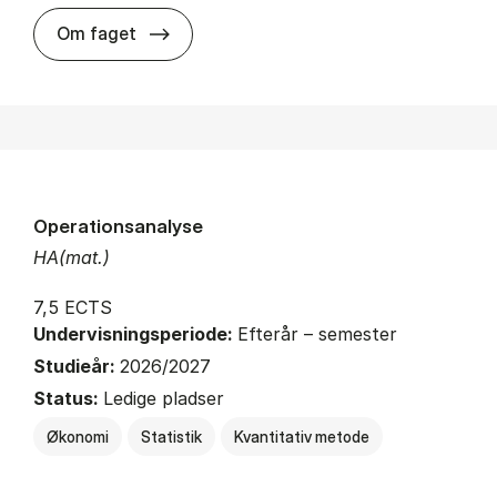
about
Om faget
Operationsanalyse
HA(mat.)
7,5 ECTS
Undervisningsperiode:
Efterår – semester
Studieår:
2026/2027
Status:
Ledige pladser
Økonomi
Statistik
Kvantitativ metode