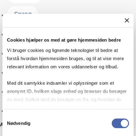
Sprog
Forandringsledelse
Cookies hjælper os med at gøre hjemmesiden bedre
Vi bruger cookies og lignende teknologier til bedre at
Kultur
forstå hvordan hjemmesiden bruges, og til at vise mere
relevant information om vores uddannelser og tilbud.
Skatteret
Med dit samtykke indsamler vi oplysninger som et
Virksomheder
anonymt ID, hvilken slags enhed og browser du besøger
os med, hvilket land du besøger os fra, og hvordan du
bruger hjemmesiden. Nogle data deles med
Nulstil
tredjepartsværktøjer, som vi bruger til statistik og
Samtykkevalg
Nødvendig
markedsføring. Du bestemmer selv - og kan altid trække
Andre filtre
dit samtykke tilbage via knappen nederst til højre.
ECTS