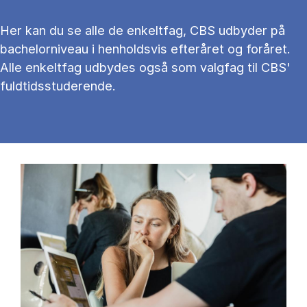
Her kan du se alle de enkeltfag, CBS udbyder på
bachelorniveau i henholdsvis efteråret og foråret.
Alle enkeltfag udbydes også som valgfag til CBS'
fuldtidsstuderende.