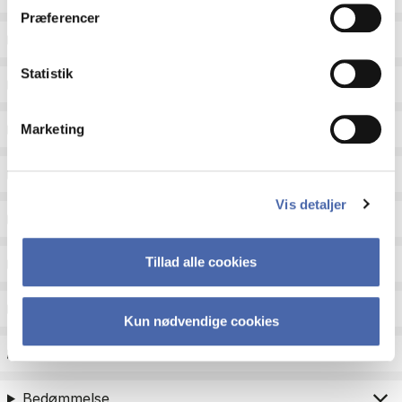
Præferencer
Sprog
Statistik
Type
Undervisningsperiode
Marketing
Undervisningsform
Vis detaljer
Status
Tillad alle cookies
Fagområder til kandidatoptag
Eksamenstype
Kun nødvendige cookies
Eksamensform
Bedømmelse