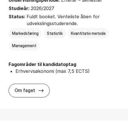
Undervisningsperiode:
Efterår – semester
Studieår:
2026/2027
Status:
Fuldt booket. Venteliste åben for
udvekslingsstuderende.
Markedsføring
Statistik
Kvantitativ metode
Management
Fagområder til kandidatoptag
Erhvervsøkonomi (max 7,5 ECTS)
about
Om faget