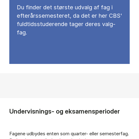
Du fin­der det stør­ste ud­valg af fag i
ef­ter­års­se­meste­ret, da det er her CBS'
fuld­tids­stu­de­ren­de ta­ger de­res valg­
fag.
Undervisnings- og eksamensperioder
Fagene udbydes enten som quarter- eller semesterfag.