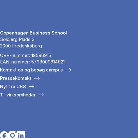
Copenhagen Business School
Solbjerg Plads 3
2000 Frederiksberg
CVR-nummer: 19596915
EAN-nummer: 5798009814821
Kontakt os og besøg campus
Pressekontakt
Nyt fra CBS
Til virksomheder
Opens in a new tab
Opens in a new tab
Opens in a new tab