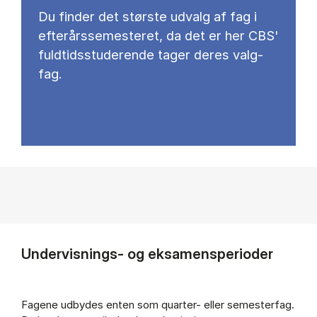
Du fin­der det stør­ste ud­valg af fag i
ef­ter­års­se­meste­ret, da det er her CBS'
fuld­tids­stu­de­ren­de ta­ger de­res valg­
fag.
Undervisnings- og eksamensperioder
Fagene udbydes enten som quarter- eller semesterfag.