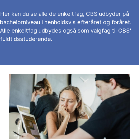
Her kan du se alle de enkeltfag, CBS udbyder på
bachelorniveau i henholdsvis efteråret og foråret.
Alle enkeltfag udbydes også som valgfag til CBS'
fuldtidsstuderende.