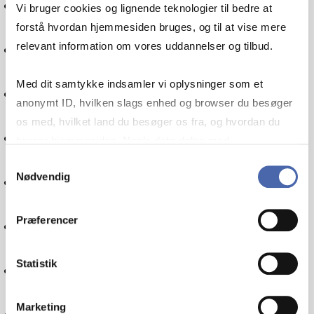
International økonomi
Vi bruger cookies og lignende teknologier til bedre at
forstå hvordan hjemmesiden bruges, og til at vise mere
Kommunikation
relevant information om vores uddannelser og tilbud.
Med dit samtykke indsamler vi oplysninger som et
Bæredygtighed
anonymt ID, hvilken slags enhed og browser du besøger
os med, hvilket land du besøger os fra, og hvordan du
Socialt ansvar
bruger hjemmesiden. Nogle data deles med
tredjepartsværktøjer, som vi bruger til statistik og
Samtykkevalg
Nødvendig
Regnskab
markedsføring. Du bestemmer selv - og kan altid trække
dit samtykke tilbage via knappen nederst til højre.
Præferencer
Økonomistyring
Statistik
Forbrugeradfærd
Marketing
Sociologi