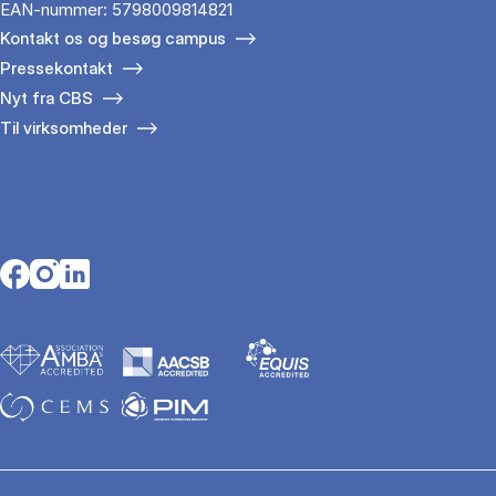
EAN-nummer: 5798009814821
Kontakt os og besøg campus
Pressekontakt
Nyt fra CBS
Til virksomheder
Opens in a new tab
Opens in a new tab
Opens in a new tab