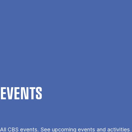
Skip to main content
Search
Men
Da
Home
Events
EVENTS
All CBS events. See upcoming events and activities