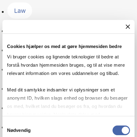
Law
Management
Cookies hjælper os med at gøre hjemmesiden bedre
The Nordic countries
Vi bruger cookies og lignende teknologier til bedre at
forstå hvordan hjemmesiden bruges, og til at vise mere
Public sector
relevant information om vores uddannelser og tilbud.
Organisation
Med dit samtykke indsamler vi oplysninger som et
anonymt ID, hvilken slags enhed og browser du besøger
Pensions
os med, hvilket land du besøger os fra, og hvordan du
bruger hjemmesiden. Nogle data deles med
tredjepartsværktøjer, som vi bruger til statistik og
Samtykkevalg
Politics
Nødvendig
markedsføring. Du bestemmer selv - og kan altid trække