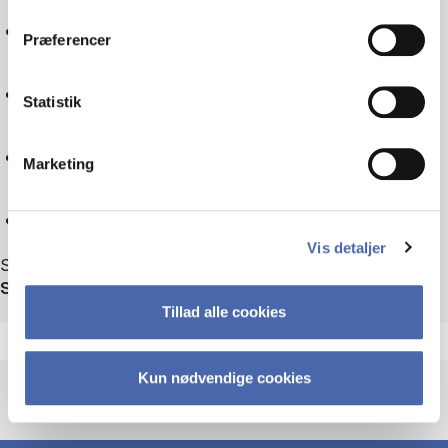
dit samtykke tilbage via knappen nederst til højre.
Tax law
Præferencer
Sociology
Statistik
Technology
Marketing
Reset
Vis detaljer
Showing 37 out of 37 events
Sort by
Tillad alle cookies
Kun nødvendige cookies